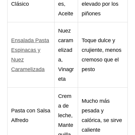
Clásico
es,
elevado por los
Aceite
piñones
Nuez
Ensalada Pasta
caram
Toque dulce y
Espinacas y
elizad
crujiente, menos
Nuez
a,
cremoso que el
Caramelizada
Vinagr
pesto
eta
Crem
Mucho más
a de
Pasta con Salsa
pesada y
leche,
Alfredo
calórica, se sirve
Mante
caliente
quilla