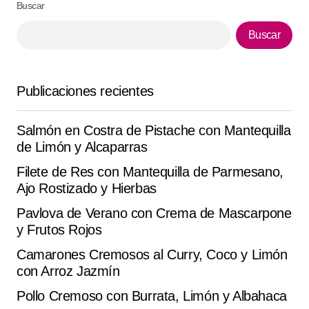
Buscar
encantó lo clara que está la explicación. súper
recomendable .
Buscar
Nathalie Meyer
septiembre 9, 2025 at 6:33 am
Publicaciones recientes
Responder
Salmón en Costra de Pistache con Mantequilla
de Limón y Alcaparras
Filete de Res con Mantequilla de Parmesano,
Tu dirección de correo electrónico no será
Alternative:
Ajo Rostizado y Hierbas
publicada.
Los campos obligatorios están
marcados con
*
Pavlova de Verano con Crema de Mascarpone
y Frutos Rojos
Comment
*
Camarones Cremosos al Curry, Coco y Limón
con Arroz Jazmín
Pollo Cremoso con Burrata, Limón y Albahaca