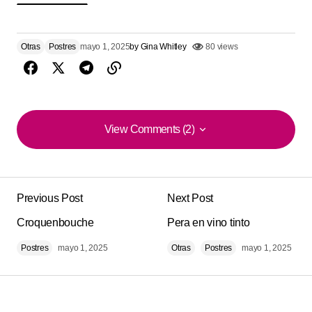
Otras
Postres
mayo 1, 2025
by
Gina Whitley
80 views
View Comments (2)
View Comments (2)
Perfecto para compartir ❤️. la receta está muy bien
explicada. qué buena guía.
Previous Post
Next Post
Tracy E.
Croquenbouche
Pera en vino tinto
agosto 16, 2025 at 1:19 pm
Postres
mayo 1, 2025
Otras
Postres
mayo 1, 2025
Responder
¡Qué delicia! esta de ‘Kekos de Nutella’ ❤️. me