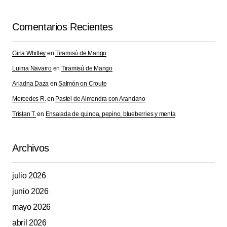
Your Name
*
Comentarios Recientes
Your E-mail
*
Gina Whitley
en
Tiramisú de Mango
Luima Navarro
en
Tiramisú de Mango
Guarda mi nombre, correo electrónico y web en este
navegador para la próxima vez que comente.
Ariadna Daza
en
Salmón on Croute
Mercedes R.
en
Pastel de Almendra con Arandano
Submit Comment
Tristan T.
en
Ensalada de quinoa, pepino, blueberries y menta
Archivos
julio 2026
junio 2026
mayo 2026
abril 2026