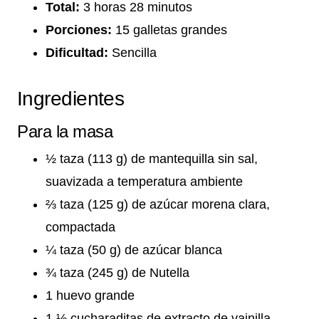
Total:
3 horas 28 minutos
Porciones:
15 galletas grandes
Dificultad:
Sencilla
Ingredientes
Para la masa
½ taza (113 g) de mantequilla sin sal,
suavizada a temperatura ambiente
⅔ taza (125 g) de azúcar morena clara,
compactada
¼ taza (50 g) de azúcar blanca
¾ taza (245 g) de Nutella
1 huevo grande
1 ½ cucharaditas de extracto de vainilla