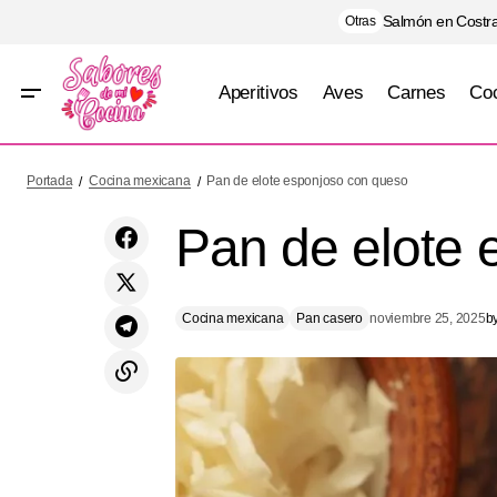
Salmón en Costra
Otras
Aperitivos
Aves
Carnes
Coc
Cheesecake de caramelo salado
Portada
Cocina mexicana
Pan de elote esponjoso con queso
Pan de elote 
Cocina mexicana
Pan casero
noviembre 25, 2025
b