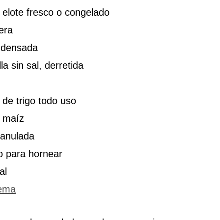
elote fresco o congelado
era
ndensada
a sin sal, derretida
 de trigo todo uso
 maíz
ranulada
o para hornear
al
rema