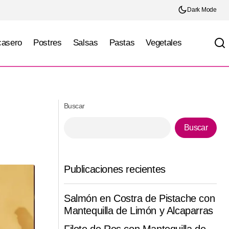
Dark Mode
casero
Postres
Salsas
Pastas
Vegetales
so
Ponche navideño gourmet
Buscar
Buscar
Publicaciones recientes
Salmón en Costra de Pistache con
Mantequilla de Limón y Alcaparras