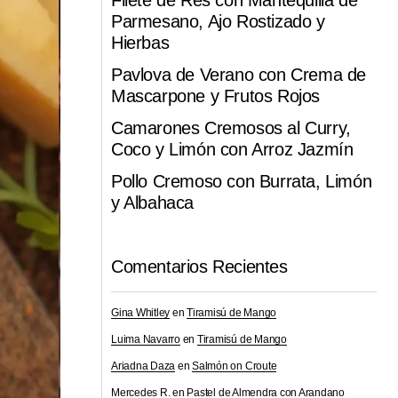
Filete de Res con Mantequilla de
Parmesano, Ajo Rostizado y
Hierbas
Pavlova de Verano con Crema de
Mascarpone y Frutos Rojos
Camarones Cremosos al Curry,
Coco y Limón con Arroz Jazmín
Pollo Cremoso con Burrata, Limón
y Albahaca
Comentarios Recientes
Gina Whitley
en
Tiramisú de Mango
Luima Navarro
en
Tiramisú de Mango
Ariadna Daza
en
Salmón on Croute
Mercedes R.
en
Pastel de Almendra con Arandano