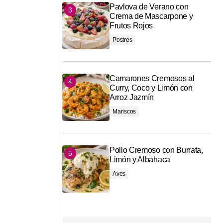
Pavlova de Verano con
Crema de Mascarpone y
Frutos Rojos
Postres
Camarones Cremosos al
Curry, Coco y Limón con
Arroz Jazmín
Mariscos
Pollo Cremoso con Burrata,
Limón y Albahaca
Aves