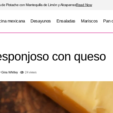
 de Pistache con Mantequilla de Limón y Alcaparras
Read Now
ina mexicana
Desayunos
Ensaladas
Mariscos
Pan 
Pan de elote esponjoso con que
Cocina mexicana
Pan casero
esponjoso con queso
y
Gina Whitley
24 views