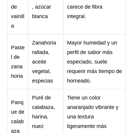
de
, azúcar
carece de fibra
vainill
blanca
integral.
a
Zanahoria
Mayor humedad y un
Paste
rallada,
perfil de sabor más
l de
aceite
especiado, suele
zana
vegetal,
requerir más tiempo de
horia
especias
horneado.
Puré de
Tiene un color
Panq
calabaza,
anaranjado vibrante y
ue de
harina,
una textura
calab
nuez
ligeramente más
aza