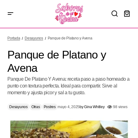
Panque de Platano y Avena
Portada
Desayunos
Panque de Platano y Avena
Panque de Platano y
Avena
Panque De Platano Y Avena: receta paso a paso horneado a
punto con textura perfecta. Ideal para compartir. Sirve al
momento y ajusta picor y sal a tu gusto.
Desayunos
Otras
Postres
mayo 4, 2025
by
Gina Whitley
98 views