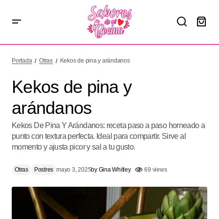
Kekos de pina y arándanos
Portada
Otras
Kekos de pina y arándanos
Kekos de pina y
arándanos
Kekos De Pina Y Arándanos: receta paso a paso horneado a
punto con textura perfecta. Ideal para compartir. Sirve al
momento y ajusta picor y sal a tu gusto.
Otras
Postres
mayo 3, 2025
by
Gina Whitley
69 views