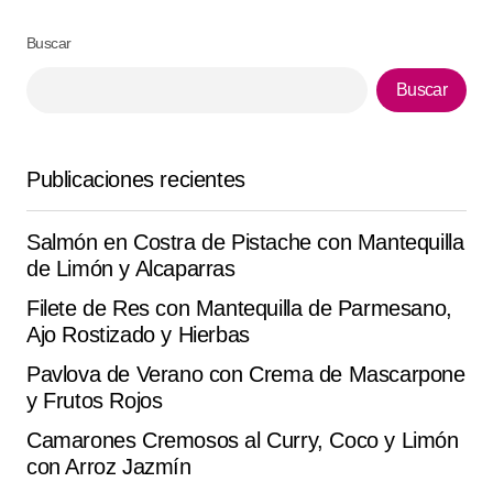
Me sorprendió el sabor esta de ‘Tostadas de Atún’. lo
preparé ayer y quedó espectacular.
Buscar
Catharina Harloff
Buscar
septiembre 28, 2025 at 4:06 pm
Responder
Publicaciones recientes
Salmón en Costra de Pistache con Mantequilla
Tu dirección de correo electrónico no será
de Limón y Alcaparras
Alternative:
publicada.
Los campos obligatorios están
Filete de Res con Mantequilla de Parmesano,
marcados con
*
Ajo Rostizado y Hierbas
Comment
*
Pavlova de Verano con Crema de Mascarpone
y Frutos Rojos
Camarones Cremosos al Curry, Coco y Limón
con Arroz Jazmín