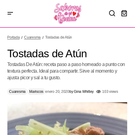
Tostadas de Atún
Portada
Cuaresma
Tostadas de Atún
Tostadas de Atún
Tostadas De Atún: receta paso a paso horneado a punto con
textura perfecta. Ideal para compartir. Sirve al momento y
ajusta picor y sal a tu gusto.
Cuaresma
Mariscos
enero 20, 2020
by
Gina Whitley
103 views