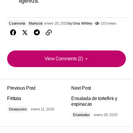
ligereza.
Cuaresma
Mariscos
enero 20, 2020
by
Gina Whitley
103 views
View Comments (2)
View Comments (2)
¡Qué delicia! esta de ‘Tostadas de Atún’. lo hice para
la cena y todos quedaron felices.
Previous Post
Next Post
Giuliana C.
Frittata
Ensalada de tortellini y
agosto 1, 2025 at 5:08 pm
espinacas
Desayunos
enero 11, 2020
Ensaladas
enero 28, 2020
Responder