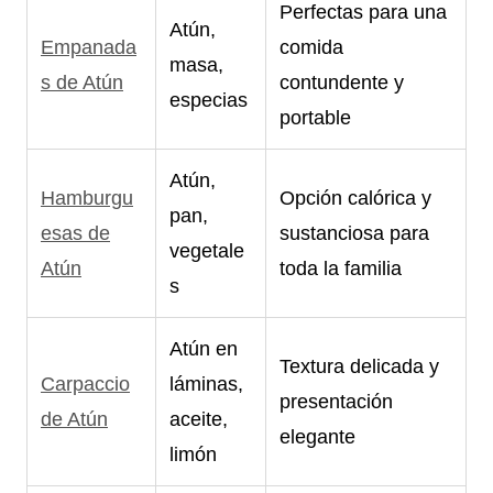
Perfectas para una
Atún,
Empanada
comida
masa,
s de Atún
contundente y
especias
portable
Atún,
Hamburgu
Opción calórica y
pan,
esas de
sustanciosa para
vegetale
Atún
toda la familia
s
Atún en
Textura delicada y
Carpaccio
láminas,
presentación
de Atún
aceite,
elegante
limón