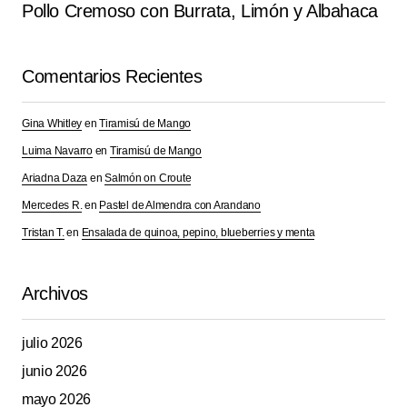
Pollo Cremoso con Burrata, Limón y Albahaca
Your Name
*
Your E-mail
*
Comentarios Recientes
Guarda mi nombre, correo electrónico y web en este
Gina Whitley
en
Tiramisú de Mango
navegador para la próxima vez que comente.
Luima Navarro
en
Tiramisú de Mango
Ariadna Daza
en
Salmón on Croute
Submit Comment
Mercedes R.
en
Pastel de Almendra con Arandano
Tristan T.
en
Ensalada de quinoa, pepino, blueberries y menta
Archivos
julio 2026
junio 2026
mayo 2026