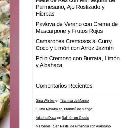
Filete de Res con Mantequilla de
Parmesano, Ajo Rostizado y
Hierbas
Pavlova de Verano con Crema de
Mascarpone y Frutos Rojos
Camarones Cremosos al Curry,
Coco y Limón con Arroz Jazmín
Pollo Cremoso con Burrata, Limón
y Albahaca
Comentarios Recientes
Gina Whitley
en
Tiramisú de Mango
Luima Navarro
en
Tiramisú de Mango
Ariadna Daza
en
Salmón on Croute
Mercedes R.
en
Pastel de Almendra con Arandano