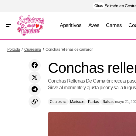
Salmón en Costra
Otras
Aperitivos
Aves
Carnes
Coc
Champiñones Portobello Rellenos
C
Portada
Cuaresma
Conchas rellenas de camarón
Conchas rell
Conchas Rellenas De Camarón: receta paso a 
Sirve al momento y ajusta picor y sal a tu gus
Cuaresma
Mariscos
Pastas
Salsas
mayo 21, 20