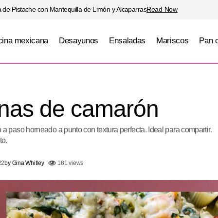
 de Pistache con Mantequilla de Limón y Alcaparras
Read Now
ina mexicana
Desayunos
Ensaladas
Mariscos
Pan 
Conchas rellenas de camar
uaresma
Mariscos
Pastas
Salsas
enas de camarón
paso horneado a punto con textura perfecta. Ideal para compartir.
to.
22
by
Gina Whitley
181 views