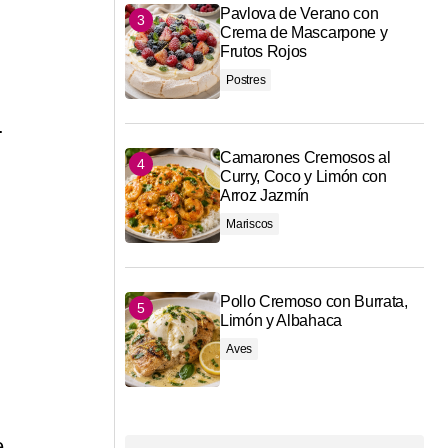
Pavlova de Verano con
Crema de Mascarpone y
Frutos Rojos
Postres
.
Camarones Cremosos al
Curry, Coco y Limón con
Arroz Jazmín
Mariscos
Pollo Cremoso con Burrata,
Limón y Albahaca
Aves
e