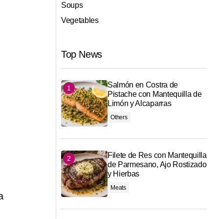
Soups
Vegetables
Top News
Salmón en Costra de
Pistache con Mantequilla de
Limón y Alcaparras
Others
Filete de Res con Mantequilla
de Parmesano, Ajo Rostizado
y Hierbas
Meats
a