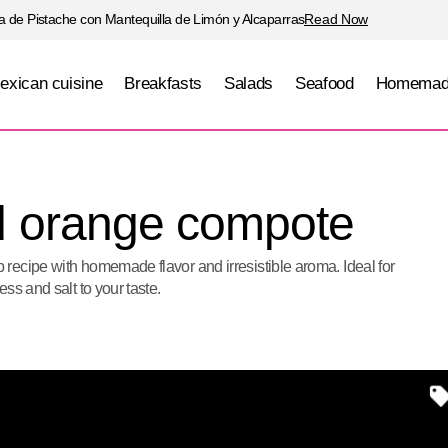
 de Pistache con Mantequilla de Limón y Alcaparras
Read Now
exican cuisine
Breakfasts
Salads
Seafood
Homemad
Cranberry and orange compote
Desserts
d orange compote
ecipe with homemade flavor and irresistible aroma. Ideal for
ss and salt to your taste.