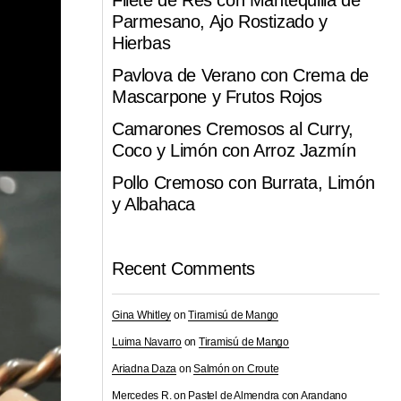
Filete de Res con Mantequilla de
Parmesano, Ajo Rostizado y
Hierbas
Pavlova de Verano con Crema de
Mascarpone y Frutos Rojos
Camarones Cremosos al Curry,
Coco y Limón con Arroz Jazmín
Pollo Cremoso con Burrata, Limón
y Albahaca
Recent Comments
Gina Whitley
on
Tiramisú de Mango
Luima Navarro
on
Tiramisú de Mango
Ariadna Daza
on
Salmón on Croute
Mercedes R.
on
Pastel de Almendra con Arandano