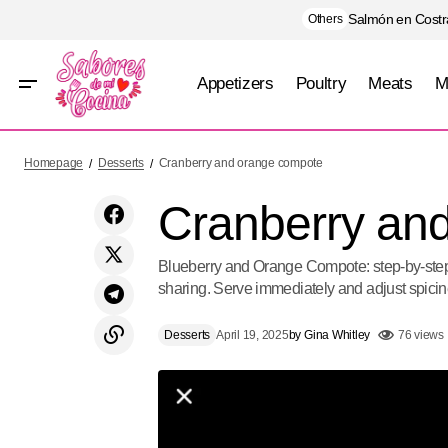
Salmón en Costra
Others
Appetizers
Poultry
Meats
M
Tiramisu
Homepage
Desserts
Cranberry and orange compote
Cranberry an
Blueberry and Orange Compote: step-by-step r
sharing. Serve immediately and adjust spicine
Desserts
April 19, 2025
by
Gina Whitley
76 views