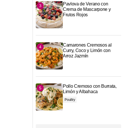
Pavlova de Verano con
Crema de Mascarpone y
Frutos Rojos
Camarones Cremosos al
Curry, Coco y Limón con
Arroz Jazmín
Pollo Cremoso con Burrata,
Limón y Albahaca
Poultry