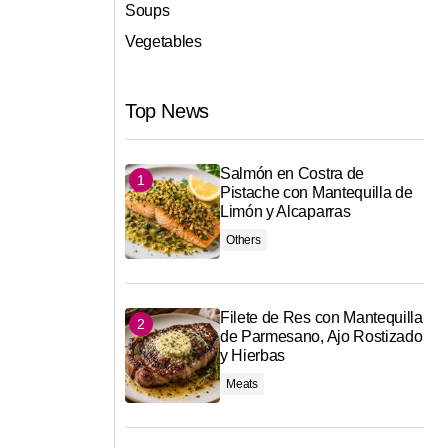
Soups
Vegetables
Top News
Salmón en Costra de
Pistache con Mantequilla de
Limón y Alcaparras
Others
Filete de Res con Mantequilla
de Parmesano, Ajo Rostizado
y Hierbas
Meats