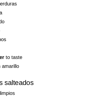
erduras
a
ado
o
bos
er
to taste
 amarillo
s salteados
impios