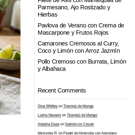
Filete de Res con Mantequilla de
Parmesano, Ajo Rostizado y
Hierbas
Pavlova de Verano con Crema de
Mascarpone y Frutos Rojos
Camarones Cremosos al Curry,
Coco y Limón con Arroz Jazmín
Pollo Cremoso con Burrata, Limón
y Albahaca
Recent Comments
Gina Whitley
on
Tiramisú de Mango
Luima Navarro
on
Tiramisú de Mango
Ariadna Daza
on
Salmón on Croute
Mercedes R.
on
Pastel de Almendra con Arandano