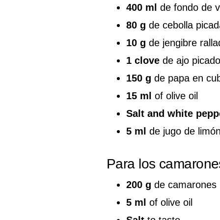
400 ml
de fondo de v
80 g
de cebolla picad
10 g
de jengibre rall
1 clove
de ajo picad
150 g
de papa en cu
15 ml
of olive oil
Salt and white pepp
5 ml
de jugo de limón
Para los camarone
200 g
de camarones l
5 ml
of olive oil
Salt
to taste