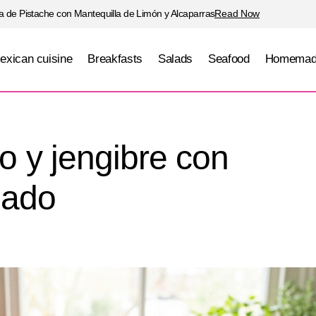
 de Pistache con Mantequilla de Limón y Alcaparras
Read Now
exican cuisine
Breakfasts
Salads
Seafood
Homemad
Crema de coco y jengibre con camarón saltead
Soups
 y jengibre con
eado