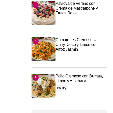
Pavlova de Verano con
Crema de Mascarpone y
Frutos Rojos
Camarones Cremosos al
Curry, Coco y Limón con
a
Arroz Jazmín
e
Pollo Cremoso con Burrata,
Limón y Albahaca
Poultry