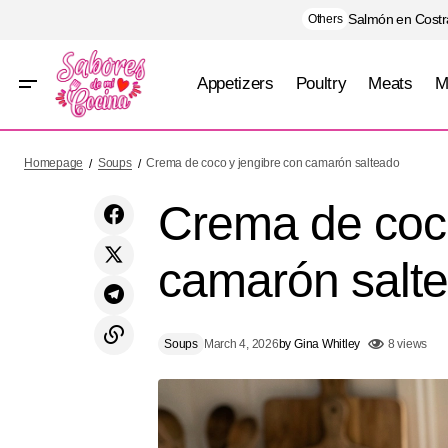
Salmón en Costra
Others
Appetizers
Poultry
Meats
M
Risotto de mariscos
Homepage
Soups
Crema de coco y jengibre con camarón salteado
Crema de coco
camarón salt
Soups
March 4, 2026
by
Gina Whitley
8 views