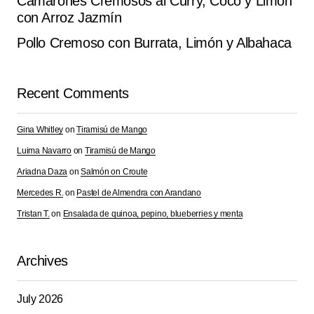
Camarones Cremosos al Curry, Coco y Limón
con Arroz Jazmín
Pollo Cremoso con Burrata, Limón y Albahaca
Recent Comments
Gina Whitley
on
Tiramisú de Mango
Luima Navarro
on
Tiramisú de Mango
Ariadna Daza
on
Salmón on Croute
Mercedes R.
on
Pastel de Almendra con Arandano
Tristan T.
on
Ensalada de quinoa, pepino, blueberries y menta
Archives
July 2026