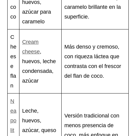
huevos,
co
caramelo brillante en la
azúcar para
co
superficie.
caramelo
C
Cream
he
Más denso y cremoso,
cheese
,
es
con riqueza láctea que
huevos, leche
e
contrasta con el frescor
condensada,
fla
del flan de coco.
azúcar
n
N
ea
Leche,
Versión tradicional con
po
huevos,
menos presencia de
lit
azúcar, queso
coco, más enfoque en