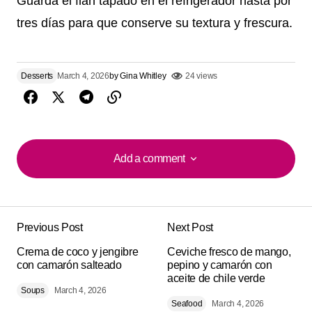
Guarda el flan tapado en el refrigerador hasta por
tres días para que conserve su textura y frescura.
Desserts
March 4, 2026
by
Gina Whitley
24 views
Add a comment
Add a comment
Previous Post
Next Post
Your email address will not be published.
Alternative:
Crema de coco y jengibre
Required fields are marked
Ceviche fresco de mango,
*
con camarón salteado
pepino y camarón con
aceite de chile verde
Soups
Comment
March 4, 2026
*
Seafood
March 4, 2026