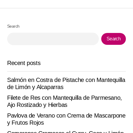
Search
Your Name
*
Search
Your E-mail
*
Recent posts
Save my name, email, and website in this browser for
the next time I comment.
Salmón en Costra de Pistache con Mantequilla
Submit Comment
de Limón y Alcaparras
Filete de Res con Mantequilla de Parmesano,
Ajo Rostizado y Hierbas
Pavlova de Verano con Crema de Mascarpone
y Frutos Rojos