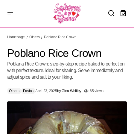
Poblano Rice Crown
Homepage
Others
Poblano Rice Crown
Poblano Rice Crown
Poblana Rice Crown: step-by-step recipe baked to perfection
with perfect texture. Ideal for sharing. Serve immediately and
adjust spice and salt to your liking.
Others
Pastas
April 23, 2025
by
Gina Whitley
65 views