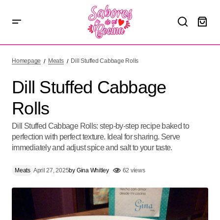
Dill Stuffed Cabbage Rolls
Homepage
Meats
Dill Stuffed Cabbage Rolls
Dill Stuffed Cabbage
Rolls
Dill Stuffed Cabbage Rolls: step-by-step recipe baked to
perfection with perfect texture. Ideal for sharing. Serve
immediately and adjust spice and salt to your taste.
Meats
April 27, 2025
by
Gina Whitley
62 views