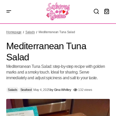
Mediterranean Tuna Salad
Homepage
Salads
Mediterranean Tuna Salad
Mediterranean Tuna
Salad
Mediterranean Tuna Salad: step-by-step recipe with golden
marks and a smoky touch. Ideal for sharing. Serve
immediately and adjust spiciness and salt to your taste.
Salads
Seafood
May 4, 2025
by
Gina Whitley
132 views