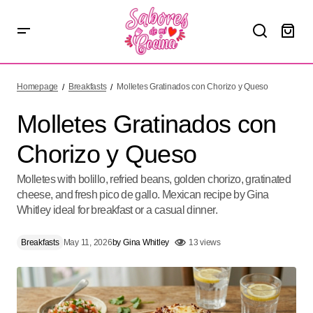
Molletes Gratinados con Chorizo y Queso
Homepage
Breakfasts
Molletes Gratinados con Chorizo y Queso
Molletes Gratinados con
Chorizo y Queso
Molletes with bolillo, refried beans, golden chorizo, gratinated
cheese, and fresh pico de gallo. Mexican recipe by Gina
Whitley ideal for breakfast or a casual dinner.
Breakfasts
May 11, 2026
by
Gina Whitley
13 views