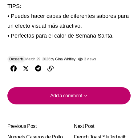
TIPS:
• Puedes hacer capas de diferentes sabores para
un efecto visual más atractivo.
• Perfectas para el calor de Semana Santa.
Desserts
March 29, 2026
by
Gina Whitley
3 views
Add a comment
Add a comment
Previous Post
Next Post
Your email address will not be published.
Alternative:
Nuggets Caseros de Pollo
Required fields are marked
French Toast Stuffed with
*