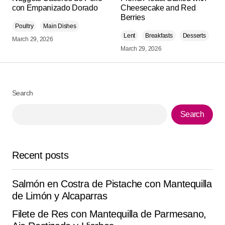
con Empanizado Dorado
Cheesecake and Red
Berries
Poultry
Comment
Main Dishes
*
Lent
Breakfasts
Desserts
March 29, 2026
March 29, 2026
Your Name
*
Search
Search
Your E-mail
*
Save my name, email, and website in this browser for
Recent posts
the next time I comment.
Salmón en Costra de Pistache con Mantequilla
Submit Comment
de Limón y Alcaparras
Filete de Res con Mantequilla de Parmesano,