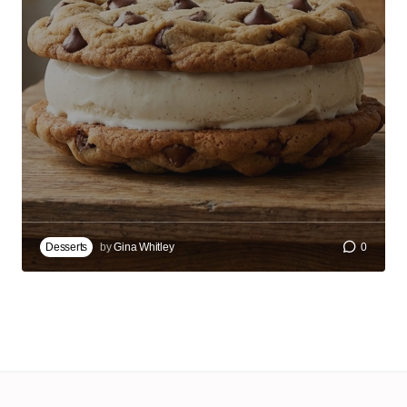
Desserts
by
Gina Whitley
0