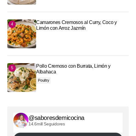
Camarones Cremosos al Curry, Coco y
Limón con Arroz Jazmín
Pollo Cremoso con Burrata, Limón y
Albahaca
Poultry
@saboresdemicocina
14.6mill Seguidores