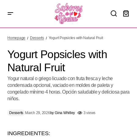
Yogurt Popsicles with Natural Fruit
Homepage
Desserts
Yogurt Popsicles with Natural Fruit
Yogurt Popsicles with
Natural Fruit
Yogur natural o griego licuado con fruta fresca y leche
condensada opcional, vaciado en moldes de paleta y
congelado mínimo 4 horas. Opción saludable y deliciosa para
niños.
Desserts
March 29, 2026
by
Gina Whitley
3 views
INGREDIENTES: