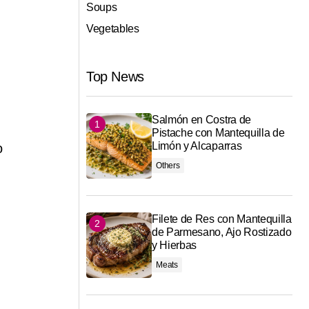
Soups
Vegetables
Top News
Salmón en Costra de
Pistache con Mantequilla de
Limón y Alcaparras
o
Others
Filete de Res con Mantequilla
de Parmesano, Ajo Rostizado
y Hierbas
Meats