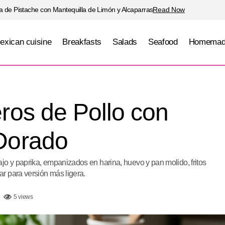
 de Pistache con Mantequilla de Limón y Alcaparras
Read Now
exican cuisine
Breakfasts
Salads
Seafood
Homemad
Nuggets Caseros de Pollo con Empanizado
Main Dishes
ros de Pollo con
Dorado
 y paprika, empanizados en harina, huevo y pan molido, fritos
r para versión más ligera.
5 views