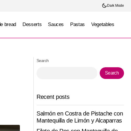
Dark Mode
e bread
Desserts
Sauces
Pastas
Vegetables
 Dorado
Yogurt Popsicles with Natural Fruit
Search
Search
Recent posts
Salmón en Costra de Pistache con
Mantequilla de Limón y Alcaparras