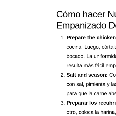
Cómo hacer Nu
Empanizado Do
Prepare the chicken
cocina. Luego, córta
bocado. La uniformid
resulta más fácil emp
Salt and season:
Col
con sal, pimienta y l
para que la carne ab
Preparar los recubr
otro, coloca la harina,