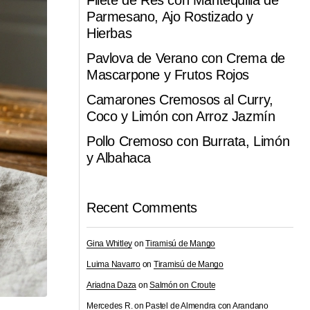
Filete de Res con Mantequilla de
Parmesano, Ajo Rostizado y
Hierbas
Pavlova de Verano con Crema de
Mascarpone y Frutos Rojos
Camarones Cremosos al Curry,
Coco y Limón con Arroz Jazmín
Pollo Cremoso con Burrata, Limón
y Albahaca
Recent Comments
Gina Whitley
on
Tiramisú de Mango
Luima Navarro
on
Tiramisú de Mango
Ariadna Daza
on
Salmón on Croute
Mercedes R.
on
Pastel de Almendra con Arandano