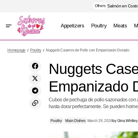
Salmón en Costra
Others
Appetizers
Poultry
Meats
M
Quesadillas Crujientes de Jamón y Queso
Poultry
Homepage
Poultry
Nuggets Caseros de Pollo con Empanizado Dorado
en Formas Divertidas
Nuggets Case
Empanizado 
Cubos de pechuga de pollo sazonados con ajo
hasta dorar perfectamente. Se pueden hornea
Poultry
Main Dishes
March 29, 2026
by
Gina Whitley