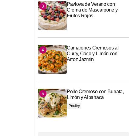
Pavlova de Verano con
Crema de Mascarpone y
Frutos Rojos
Camarones Cremosos al
Curry, Coco y Limón con
Arroz Jazmín
Pollo Cremoso con Burrata,
Limón y Albahaca
Poultry