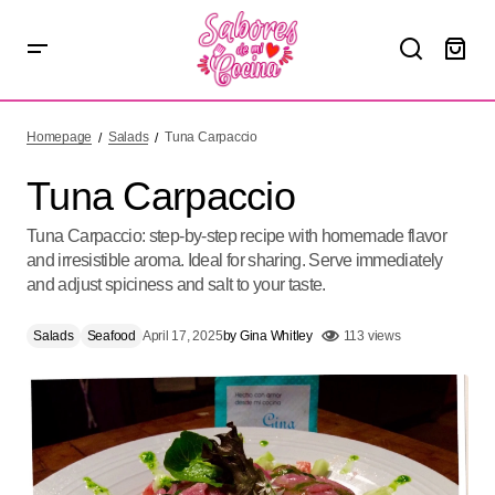
Tuna Carpaccio
Homepage
Salads
Tuna Carpaccio
Tuna Carpaccio
Tuna Carpaccio: step-by-step recipe with homemade flavor
and irresistible aroma. Ideal for sharing. Serve immediately
and adjust spiciness and salt to your taste.
Salads
Seafood
April 17, 2025
by
Gina Whitley
113 views