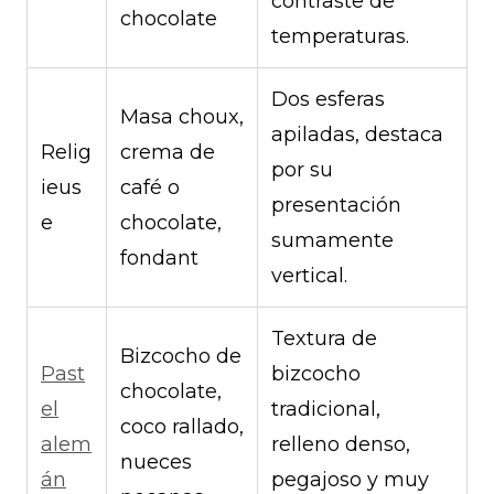
contraste de
chocolate
temperaturas.
Dos esferas
Masa choux,
apiladas, destaca
Relig
crema de
por su
ieus
café o
presentación
e
chocolate,
sumamente
fondant
vertical.
Textura de
Bizcocho de
Past
bizcocho
chocolate,
el
tradicional,
coco rallado,
alem
relleno denso,
nueces
án
pegajoso y muy