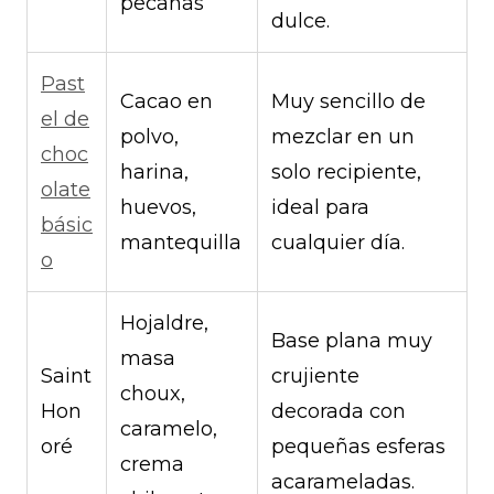
pecanas
dulce.
Past
Cacao en
Muy sencillo de
el de
polvo,
mezclar en un
choc
harina,
solo recipiente,
olate
huevos,
ideal para
básic
mantequilla
cualquier día.
o
Hojaldre,
Base plana muy
masa
Saint
crujiente
choux,
Hon
decorada con
caramelo,
oré
pequeñas esferas
crema
acarameladas.