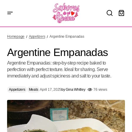
Argentine Empanadas
Homepage
Appetizers
Argentine Empanadas
Argentine Empanadas
Argentine Empanadas: step-by-step recipe baked to
perfection with perfect texture. Ideal for sharing. Serve
immediately and adjust spiciness and salt to your taste.
Appetizers
Meats
April 17, 2025
by
Gina Whitley
76 views