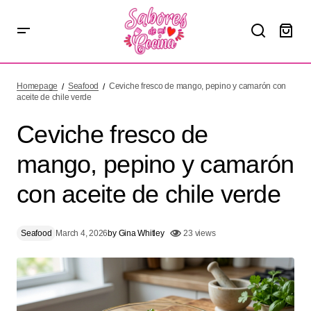
Ceviche fresco de mango, pepino y camarón con aceite
de chile verde
Homepage
Seafood
Ceviche fresco de mango, pepino y camarón con
aceite de chile verde
Ceviche fresco de
mango, pepino y camarón
con aceite de chile verde
Seafood
March 4, 2026
by
Gina Whitley
23 views