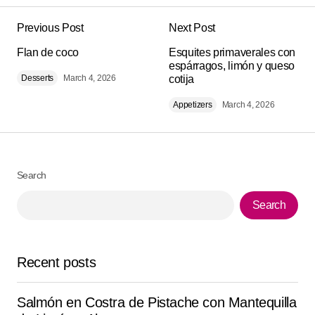
Previous Post
Next Post
Your email address will not be published.
Alternative:
Flan de coco
Required fields are marked
Esquites primaverales con
*
espárragos, limón y queso
Desserts
March 4, 2026
cotija
Comment
*
Appetizers
March 4, 2026
Search
Your Name
*
Search
Your E-mail
*
Recent posts
Save my name, email, and website in this browser for
the next time I comment.
Salmón en Costra de Pistache con Mantequilla