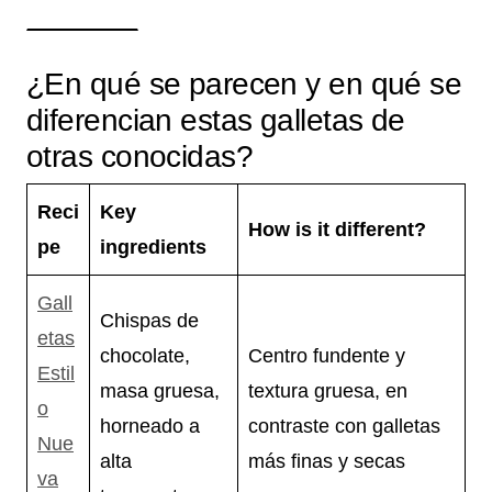
¿En qué se parecen y en qué se
diferencian estas galletas de
otras conocidas?
Reci
Key
How is it different?
pe
ingredients
Gall
Chispas de
etas
chocolate,
Centro fundente y
Estil
masa gruesa,
textura gruesa, en
o
horneado a
contraste con galletas
Nue
alta
más finas y secas
va