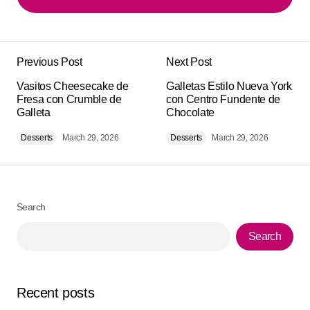
Add a comment
Previous Post
Next Post
Your email address will not be published.
Alternative:
Vasitos Cheesecake de
Required fields are marked
Galletas Estilo Nueva York
*
Fresa con Crumble de
con Centro Fundente de
Galleta
Chocolate
Comment
*
Desserts
March 29, 2026
Desserts
March 29, 2026
Search
Your Name
*
Search
Your E-mail
*
Recent posts
Save my name, email, and website in this browser for
the next time I comment.