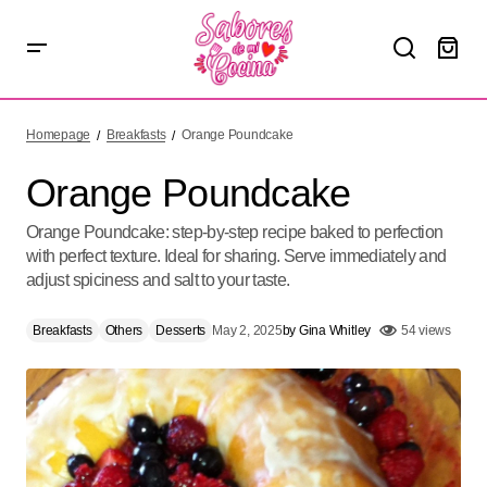
Orange Poundcake
Homepage
Breakfasts
Orange Poundcake
Orange Poundcake
Orange Poundcake: step-by-step recipe baked to perfection
with perfect texture. Ideal for sharing. Serve immediately and
adjust spiciness and salt to your taste.
Breakfasts
Others
Desserts
May 2, 2025
by
Gina Whitley
54 views