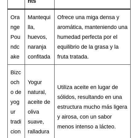
nts
Ora
Mantequi
Ofrece una miga densa y
nge
lla,
aromática, manteniendo una
Pou
huevos,
humedad perfecta por el
ndc
naranja
equilibrio de la grasa y la
ake
confitada
fruta tratada.
Bizc
och
Yogur
Utiliza aceite en lugar de
o de
natural,
sólidos, resultando en una
yog
aceite de
estructura mucho más ligera
ur
oliva
y airosa, con un sabor
tradi
suave,
menos intenso a lácteo.
cion
ralladura