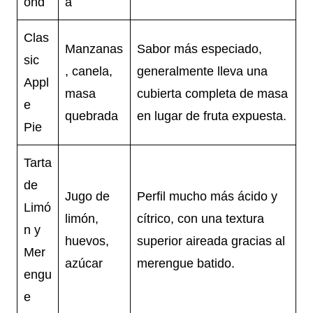
ond
a
Clas
Manzanas
Sabor más especiado,
sic
, canela,
generalmente lleva una
Appl
masa
cubierta completa de masa
e
quebrada
en lugar de fruta expuesta.
Pie
Tarta
de
Jugo de
Perfil mucho más ácido y
Limó
limón,
cítrico, con una textura
n y
huevos,
superior aireada gracias al
Mer
azúcar
merengue batido.
engu
e