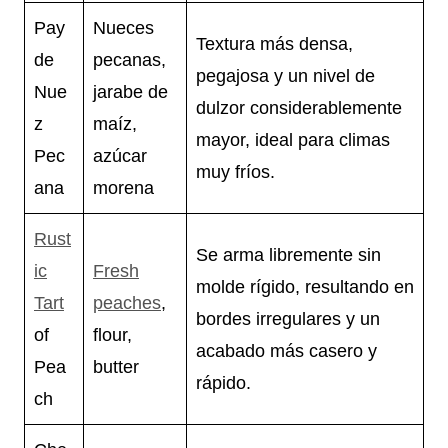
Pay
Nueces
Textura más densa,
de
pecanas,
pegajosa y un nivel de
Nue
jarabe de
dulzor considerablemente
z
maíz,
mayor, ideal para climas
Pec
azúcar
muy fríos.
ana
morena
Rust
Se arma libremente sin
ic
Fresh
molde rígido, resultando en
Tart
peaches
,
bordes irregulares y un
of
flour,
acabado más casero y
Pea
butter
rápido.
ch