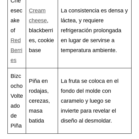
Che
esec
Cream
La consistencia es densa y
ake
cheese
,
láctea, y requiere
of
blackberri
refrigeración prolongada
Red
es, cookie
en lugar de servirse a
Berri
base
temperatura ambiente.
es
Bizc
Piña en
La fruta se coloca en el
ocho
rodajas,
fondo del molde con
Volte
cerezas,
caramelo y luego se
ado
masa
invierte para revelar el
de
batida
diseño al desmoldar.
Piña