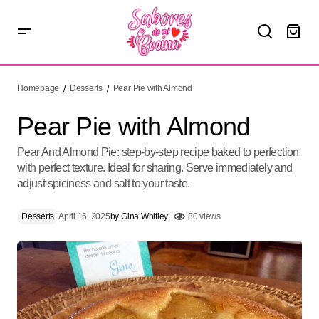
Pear Pie with Almond
Homepage
Desserts
Pear Pie with Almond
Pear Pie with Almond
Pear And Almond Pie: step-by-step recipe baked to perfection
with perfect texture. Ideal for sharing. Serve immediately and
adjust spiciness and salt to your taste.
Desserts
April 16, 2025
by
Gina Whitley
80 views