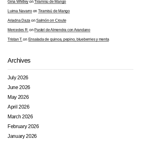
Gina Whitley
on
Tiramisú de Mango
Luima Navarro
on
Tiramisú de Mango
Your Name
*
Ariadna Daza
on
Salmón on Croute
Mercedes R.
on
Pastel de Almendra con Arandano
Your E-mail
*
Tristan T.
on
Ensalada de quinoa, pepino, blueberries y menta
Save my name, email, and website in this browser for
the next time I comment.
Archives
Submit Comment
July 2026
June 2026
May 2026
April 2026
March 2026
February 2026
January 2026