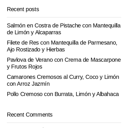
Recent posts
Perfecto para compartir esta de ‘Pay de Pera con
Almendra’ . seguí los pasos y salió a la primera.
Salmón en Costra de Pistache con Mantequilla
de Limón y Alcaparras
Vasco V.
September 7, 2025 at 4:30 am
Filete de Res con Mantequilla de Parmesano,
Ajo Rostizado y Hierbas
Reply
Pavlova de Verano con Crema de Mascarpone
y Frutos Rojos
Camarones Cremosos al Curry, Coco y Limón
Your email address will not be published.
con Arroz Jazmín
Alternative:
Required fields are marked
*
Pollo Cremoso con Burrata, Limón y Albahaca
Comment
*
Recent Comments