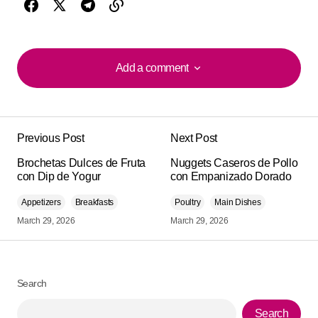
Add a comment
Add a comment
Previous Post
Next Post
Your email address will not be published.
Alternative:
Brochetas Dulces de Fruta
Required fields are marked
Nuggets Caseros de Pollo
*
con Dip de Yogur
con Empanizado Dorado
Appetizers
Comment
Breakfasts
*
Poultry
Main Dishes
March 29, 2026
March 29, 2026
Search
Your Name
*
Search