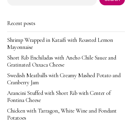
Your E-mail
*
Recent posts
Save my name, email, and website in this
browser for the next time I comment.
Shrimp Wrapped in Kataifi with Roasted Lemon
Submit Comment
Mayonnaise
Short Rib Enchiladas with Ancho Chile Sauce and
Gratinated Oaxaca Cheese
Swedish Meatballs with Creamy Mashed Potato and
Cranberry Jam
Arancini Stuffed with Short Rib with Center of
Fontina Cheese
Chicken with Tarragon, White Wine and Fondant
Potatoes