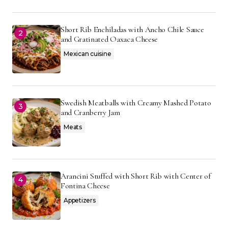
Short Rib Enchiladas with Ancho Chile Sauce
and Gratinated Oaxaca Cheese
Mexican cuisine
Swedish Meatballs with Creamy Mashed Potato
and Cranberry Jam
Meats
Arancini Stuffed with Short Rib with Center of
Fontina Cheese
Appetizers