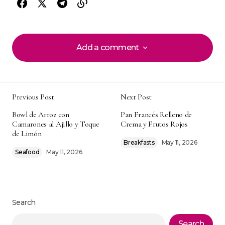
Add a comment
Add a comment
Previous Post
Next Post
Your email address will not be published.
Alternative:
Bowl de Arroz con
Pan Francés Relleno de
Required fields are marked
*
Camarones al Ajillo y Toque
Crema y Frutos Rojos
de Limón
Comment
*
Breakfasts
May 11, 2026
Seafood
May 11, 2026
Search
Your Name
*
Search