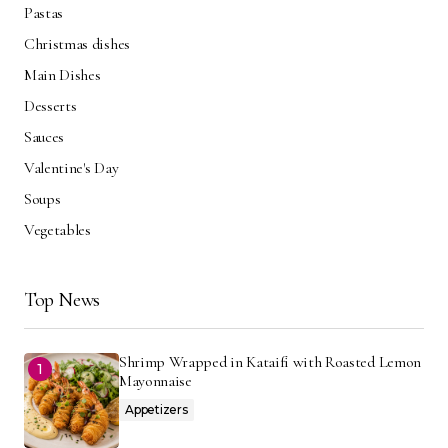
Pastas
Christmas dishes
Main Dishes
Desserts
Sauces
Valentine's Day
Soups
Vegetables
Top News
Shrimp Wrapped in Kataifi with Roasted Lemon
Mayonnaise
Appetizers