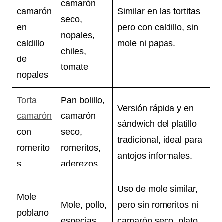
camarón
camarón
Similar en las tortitas
seco,
en
pero con caldillo, sin
nopales,
caldillo
mole ni papas.
chiles,
de
tomate
nopales
Torta
Pan bolillo,
Versión rápida y en
camarón
camarón
sándwich del platillo
con
seco,
tradicional, ideal para
romerito
romeritos,
antojos informales.
s
aderezos
Uso de mole similar,
Mole
Mole, pollo,
pero sin romeritos ni
poblano
especias,
camarón seco, plato