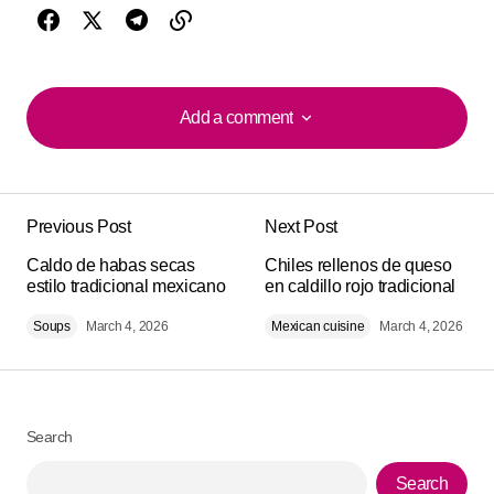
Add a comment
Add a comment
Previous Post
Next Post
Your email address will not be published.
Alternative:
Caldo de habas secas
Required fields are marked
Chiles rellenos de queso
*
estilo tradicional mexicano
en caldillo rojo tradicional
Soups
Comment
March 4, 2026
*
Mexican cuisine
March 4, 2026
Search
Your Name
*
Search