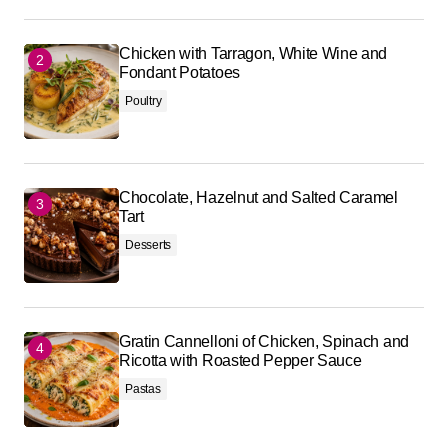
Chicken with Tarragon, White Wine and
Fondant Potatoes
Poultry
Chocolate, Hazelnut and Salted Caramel
Tart
Desserts
Gratin Cannelloni of Chicken, Spinach and
Ricotta with Roasted Pepper Sauce
Pastas