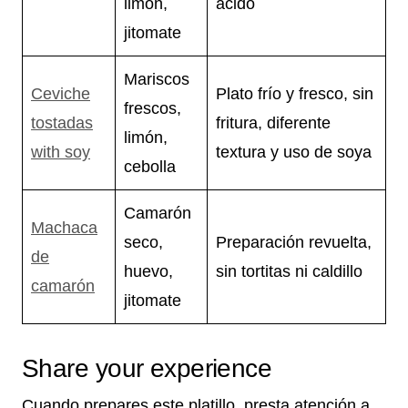
limón,
ácido
jitomate
Mariscos
Ceviche
Plato frío y fresco, sin
frescos,
tostadas
fritura, diferente
limón,
with soy
textura y uso de soya
cebolla
Camarón
Machaca
seco,
Preparación revuelta,
de
huevo,
sin tortitas ni caldillo
camarón
jitomate
Share your experience
Cuando prepares este platillo, presta atención a