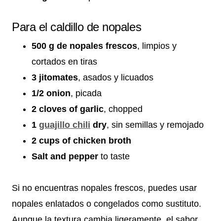
Para el caldillo de nopales
500 g de nopales frescos
, limpios y
cortados en tiras
3 jitomates
, asados y licuados
1/2 onion
, picada
2 cloves of garlic
, chopped
1
guajillo chili
dry
, sin semillas y remojado
2 cups of chicken broth
Salt and pepper
to taste
Si no encuentras nopales frescos, puedes usar
nopales enlatados o congelados como sustituto.
Aunque la textura cambia ligeramente, el sabor