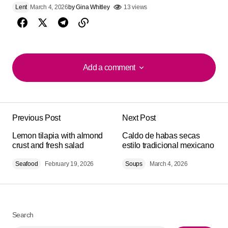
Lent
March 4, 2026
by
Gina Whitley
13 views
Add a comment
Add a comment
Previous Post
Next Post
Your email address will not be published.
Alternative:
Lemon tilapia with almond
Required fields are marked
Caldo de habas secas
*
crust and fresh salad
estilo tradicional mexicano
Seafood
Comment
February 19, 2026
*
Soups
March 4, 2026
Search
Your Name
*