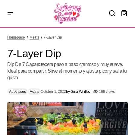
7-Layer Dip
Homepage
Meats
7-Layer Dip
7-Layer Dip
Dip De 7 Capas: receta paso a paso cremoso y muy suave.
Ideal para compartir. Sirve al momento y ajusta picor y sal a tu
gusto.
Appetizers
Meats
October 1, 2022
by
Gina Whitley
169 views