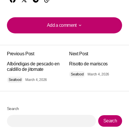
Add a comment
Add a comment
Previous Post
Next Post
Your email address will not be published.
Alternative:
Albóndigas de pescado en
Required fields are marked
Risotto de mariscos
*
caldillo de jitomate
Seafood
March 4, 2026
Seafood
Comment
March 4, 2026
*
Search
Your Name
*
Search