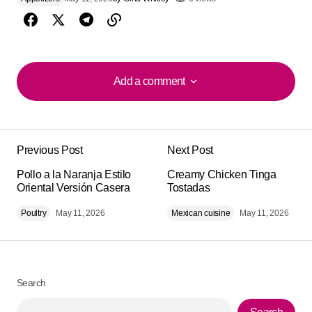
Add a comment
Add a comment
Previous Post
Next Post
Your email address will not be published.
Alternative:
Pollo a la Naranja Estilo
Required fields are marked
Creamy Chicken Tinga
*
Oriental Versión Casera
Tostadas
Poultry
Comment
May 11, 2026
*
Mexican cuisine
May 11, 2026
Search
Your Name
*