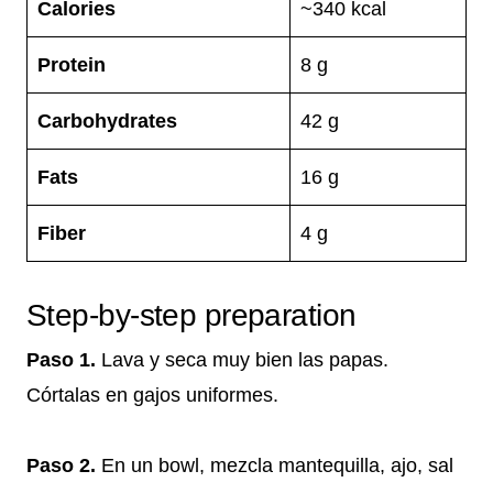
Calories
~340 kcal
Protein
8 g
Carbohydrates
42 g
Fats
16 g
Fiber
4 g
Step-by-step preparation
Paso 1.
Lava y seca muy bien las papas.
Córtalas en gajos uniformes.
Paso 2.
En un bowl, mezcla mantequilla, ajo, sal