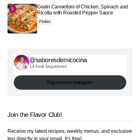
Gratin Cannelloni of Chicken, Spinach and
Ricotta with Roasted Pepper Sauce
Pastas
@saboresdemicocina
14.6mill Seguidores
Sigueme en Instagram
Join the Flavor Club!
Receive my latest recipes, weekly menus, and exclusive
tips directly in your email. It's free!