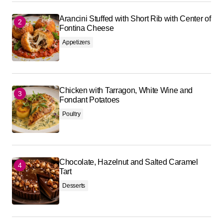
Arancini Stuffed with Short Rib with Center of
Fontina Cheese
Appetizers
Chicken with Tarragon, White Wine and
Fondant Potatoes
Poultry
Chocolate, Hazelnut and Salted Caramel
Tart
Desserts