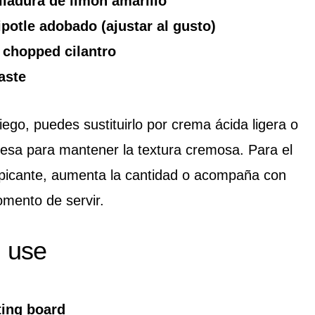
lladura de limón amarillo
ipotle adobado (ajustar al gusto)
 chopped cilantro
aste
ego, puedes sustituirlo por crema ácida ligera o
sa para mantener la textura cremosa. Para el
s picante, aumenta la cantidad o acompaña con
omento de servir.
l use
ting board