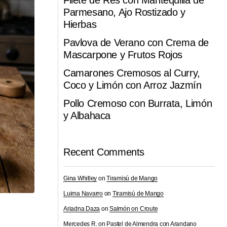
Filete de Res con Mantequilla de
Parmesano, Ajo Rostizado y
Hierbas
Pavlova de Verano con Crema de
Mascarpone y Frutos Rojos
Camarones Cremosos al Curry,
Coco y Limón con Arroz Jazmín
Pollo Cremoso con Burrata, Limón
y Albahaca
Recent Comments
Gina Whitley
on
Tiramisú de Mango
Luima Navarro
on
Tiramisú de Mango
Ariadna Daza
on
Salmón on Croute
Mercedes R.
on
Pastel de Almendra con Arandano