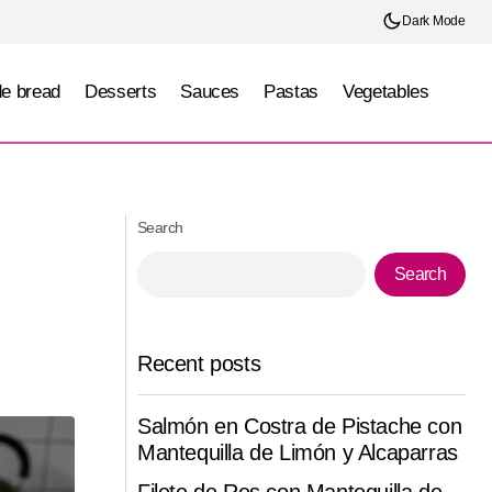
Dark Mode
e bread
Desserts
Sauces
Pastas
Vegetables
Pay salado de pollo y espinaca con costra
e limón
crujiente
Search
Search
Recent posts
Salmón en Costra de Pistache con
Mantequilla de Limón y Alcaparras