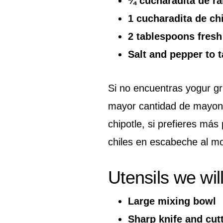
¼ cucharadita de ra
1 cucharadita de ch
2 tablespoons fresh
Salt and pepper to t
Si no encuentras yogur gri
mayor cantidad de mayone
chipotle, si prefieres má
chiles en escabeche al m
Utensils we wil
Large mixing bowl
Sharp knife and cut