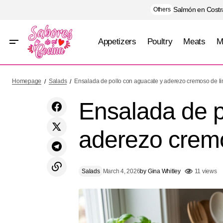
Salmón en Costra
Others
Appetizers
Poultry
Meats
M
Honey, lemon, and thyme glazed chicken
E
Salads
Homepage
Salads
Ensalada de pollo con aguacate y aderezo cremoso de l
with roasted carrots
Ensalada de p
aderezo crem
Salads
March 4, 2026
by
Gina Whitley
11 views