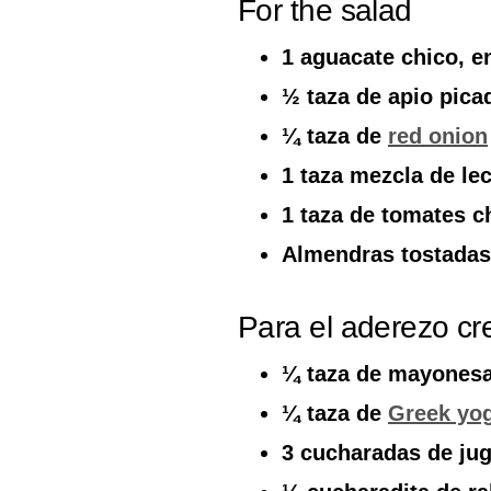
For the salad
1 aguacate chico, e
½ taza de apio pica
¼ taza de
red onion
1 taza mezcla de le
1 taza de tomates c
Almendras tostadas
Para el aderezo c
¼ taza de mayones
¼ taza de
Greek yog
3 cucharadas de jug