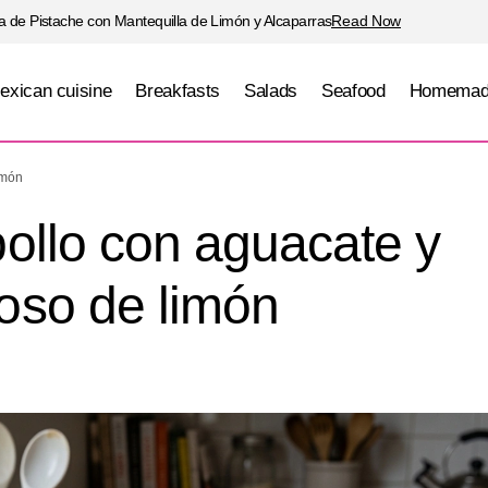
 de Pistache con Mantequilla de Limón y Alcaparras
Read Now
exican cuisine
Breakfasts
Salads
Seafood
Homemad
nsalada de pollo con aguacate y aderezo cremoso d
imón
ollo con aguacate y
oso de limón