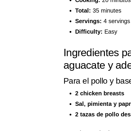
Total:
35 minutes
Servings:
4 servings
Difficulty:
Easy
Ingredientes p
aguacate y ad
Para el pollo y bas
2 chicken breasts
Sal, pimienta y papr
2 tazas de pollo d