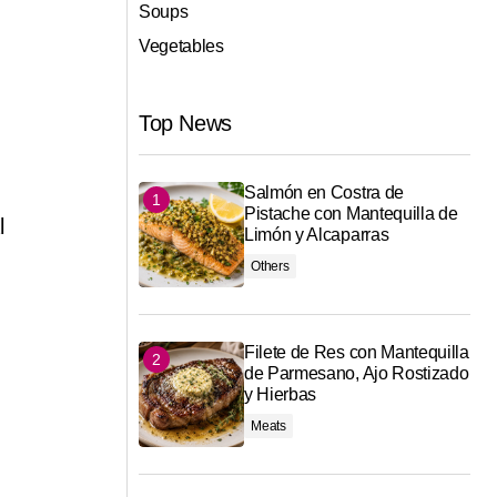
Soups
Vegetables
Top News
Salmón en Costra de
Pistache con Mantequilla de
l
Limón y Alcaparras
Others
Filete de Res con Mantequilla
de Parmesano, Ajo Rostizado
y Hierbas
Meats