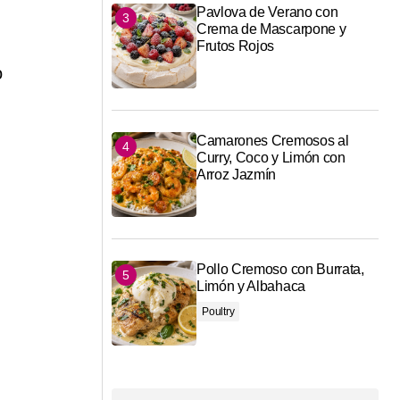
Pavlova de Verano con
Crema de Mascarpone y
Frutos Rojos
o
Camarones Cremosos al
Curry, Coco y Limón con
Arroz Jazmín
Pollo Cremoso con Burrata,
Limón y Albahaca
Poultry