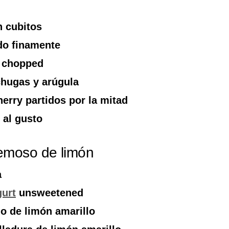
n cubitos
do finamente
chopped
chugas y arúgula
herry partidos por la mitad
 al gusto
remoso de limón
a
urt
unsweetened
o de limón amarillo