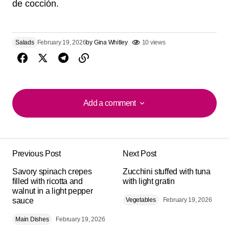
de cocción.
Salads
February 19, 2026
by
Gina Whitley
10 views
Add a comment
Add a comment
Previous Post
Next Post
Your email address will not be published.
Alternative:
Savory spinach crepes
Required fields are marked
Zucchini stuffed with tuna
*
filled with ricotta and
with light gratin
walnut in a light pepper
sauce
Comment
*
Vegetables
February 19, 2026
Main Dishes
February 19, 2026