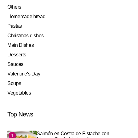
Others
Homemade bread
Pastas
Christmas dishes
Main Dishes
Desserts
Sauces
Valentine's Day
Soups
Vegetables
Top News
Salmón en Costra de Pistache con