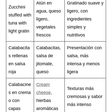
Atún en
Gratinado suave y
Zucchini
agua, queso
ligero, con
stuffed with
ligero,
ingredientes
tuna with
vegetales
simples y
light gratin
frescos
nutritivos
Calabacita
Calabacitas,
Presentación con
s rellenas
salsa de
salsa, más
en salsa
jitomate,
intensa y menos
roja
queso
ligera
Calabacine
Cream
Texturas más
s en crema
cheese
,
cremosas y sabor
o con
hierbas
más intenso
capas
aromáticas