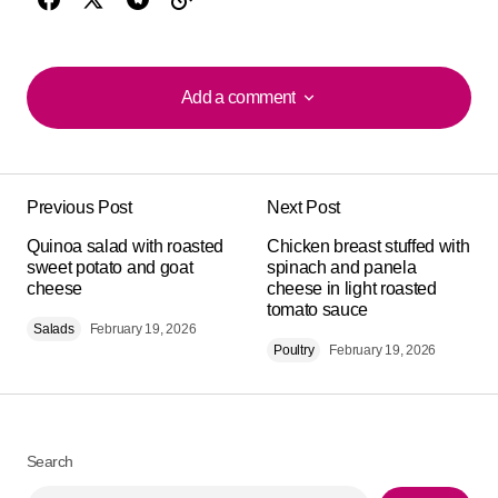
Add a comment
Add a comment
Previous Post
Next Post
Your email address will not be published.
Alternative:
Quinoa salad with roasted
Required fields are marked
Chicken breast stuffed with
*
sweet potato and goat
spinach and panela
cheese
cheese in light roasted
Comment
*
tomato sauce
Salads
February 19, 2026
Poultry
February 19, 2026
Your Name
*
Search