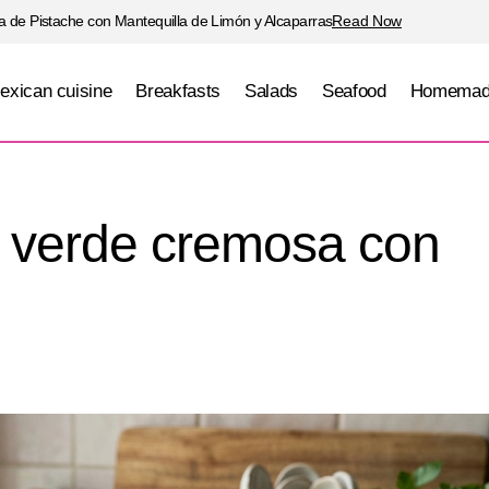
 de Pistache con Mantequilla de Limón y Alcaparras
Read Now
exican cuisine
Breakfasts
Salads
Seafood
Homemad
Pollo en salsa verde cremosa con calabacitas
Poultry
a verde cremosa con