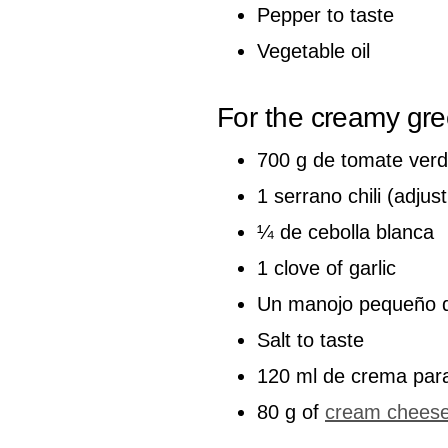
Pepper to taste
Vegetable oil
For the creamy gr
700 g de tomate ver
1 serrano chili (adjust
¼ de cebolla blanca
1 clove of garlic
Un manojo pequeño de
Salt to taste
120 ml de crema para
80 g of
cream chees