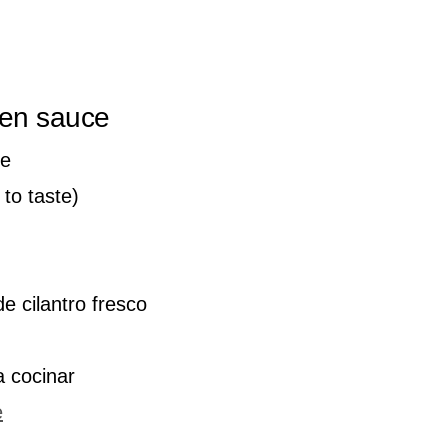
een sauce
de
 to taste)
 cilantro fresco
 cocinar
e