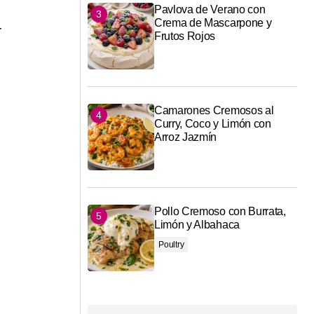
Pavlova de Verano con
Crema de Mascarpone y
-
Frutos Rojos
Camarones Cremosos al
Curry, Coco y Limón con
Arroz Jazmín
Pollo Cremoso con Burrata,
Limón y Albahaca
Poultry