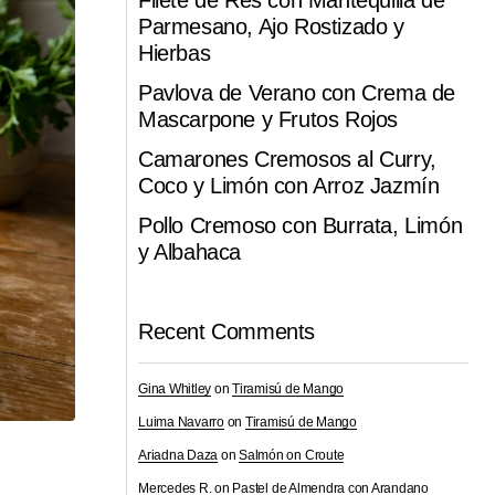
Filete de Res con Mantequilla de
Parmesano, Ajo Rostizado y
Hierbas
Pavlova de Verano con Crema de
Mascarpone y Frutos Rojos
Camarones Cremosos al Curry,
Coco y Limón con Arroz Jazmín
Pollo Cremoso con Burrata, Limón
y Albahaca
Recent Comments
Gina Whitley
on
Tiramisú de Mango
Luima Navarro
on
Tiramisú de Mango
Ariadna Daza
on
Salmón on Croute
Mercedes R.
on
Pastel de Almendra con Arandano