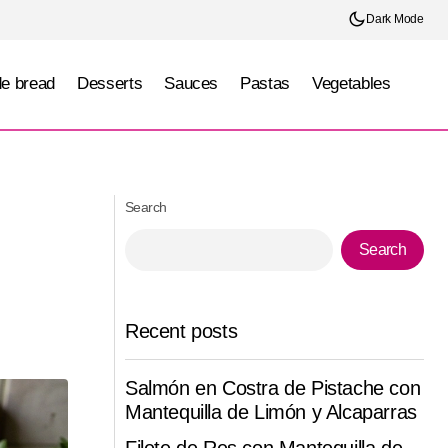
Dark Mode
e bread
Desserts
Sauces
Pastas
Vegetables
Mousse ligero de chocolate mexicano con
toque de canela
Search
Search
Recent posts
Salmón en Costra de Pistache con
Mantequilla de Limón y Alcaparras