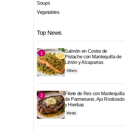
Soups
Vegetables
Top News
Salmón en Costra de
Pistache con Mantequilla de
Limón y Alcaparras
Others
Filete de Res con Mantequilla
de Parmesano, Ajo Rostizado
y Hierbas
Meats