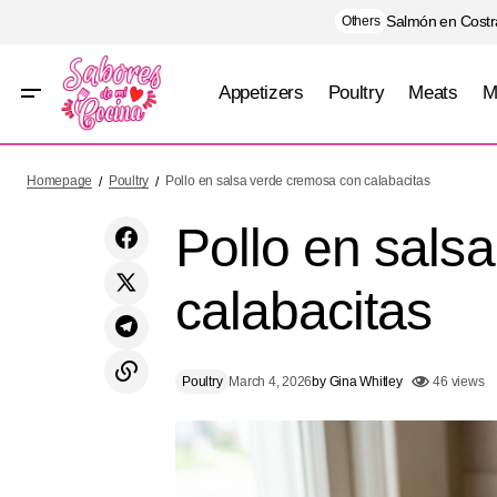
Salmón en Costra
Others
Appetizers
Poultry
Meats
M
Pay frío de coco y limón
Homepage
Poultry
Pollo en salsa verde cremosa con calabacitas
Pollo en sals
calabacitas
Poultry
March 4, 2026
by
Gina Whitley
46 views