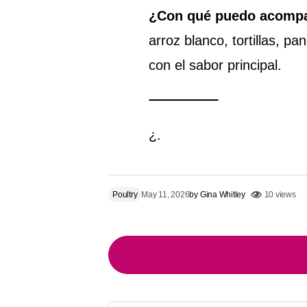
¿Con qué puedo acompa
arroz blanco, tortillas, p
con el sabor principal.
¿.
Poultry
May 11, 2026
by
Gina Whitley
10 views