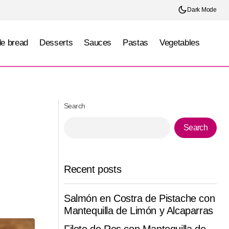
Dark Mode
e bread
Desserts
Sauces
Pastas
Vegetables
Papas al Horno con Mantequilla, Ajo y
a
Parmesano
Search
Search
Recent posts
Salmón en Costra de Pistache con
Mantequilla de Limón y Alcaparras