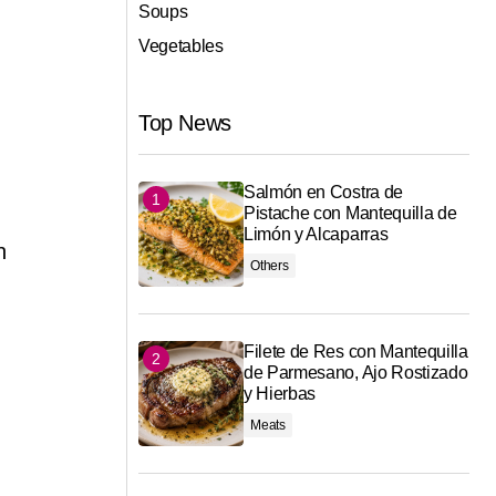
Soups
Vegetables
Top News
Salmón en Costra de
n
Pistache con Mantequilla de
Limón y Alcaparras
n
Others
Filete de Res con Mantequilla
de Parmesano, Ajo Rostizado
y Hierbas
Meats