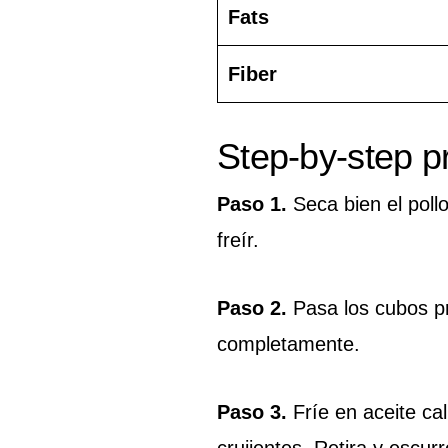
Fats
Fiber
Step-by-step p
Paso 1.
Seca bien el pollo
freír.
Paso 2.
Pasa los cubos pr
completamente.
Paso 3.
Fríe en aceite ca
crujientes. Retira y escurr