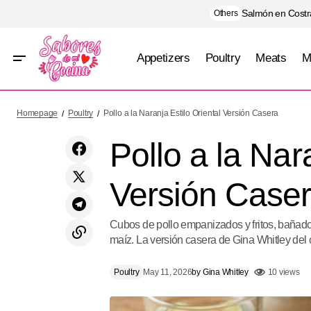
Salmón en Costra
Others
Appetizers
Poultry
Meats
M
Gelatina Cremosa de Café Tipo
Homepage
Poultry
Pollo a la Naranja Estilo Oriental Versión Casera
Capuchino
Pollo a la Nar
Versión Case
Cubos de pollo empanizados y fritos, bañados
maíz. La versión casera de Gina Whitley del 
Poultry
May 11, 2026
by
Gina Whitley
10 views