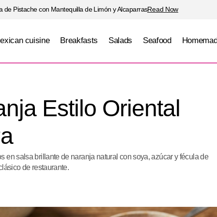
 de Pistache con Mantequilla de Limón y Alcaparras
Read Now
exican cuisine
Breakfasts
Salads
Seafood
Homemad
Pollo a la Naranja Estilo Oriental Versión Caser
Poultry
anja Estilo Oriental
ra
 en salsa brillante de naranja natural con soya, azúcar y fécula de
clásico de restaurante.