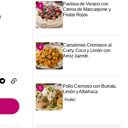
Pavlova de Verano con
Crema de Mascarpone y
Frutos Rojos
r
Camarones Cremosos al
Curry, Coco y Limón con
Arroz Jazmín
Pollo Cremoso con Burrata,
Limón y Albahaca
Poultry