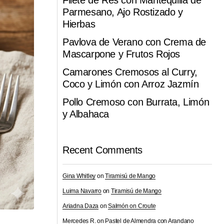
Filete de Res con Mantequilla de
Parmesano, Ajo Rostizado y
Hierbas
Pavlova de Verano con Crema de
Mascarpone y Frutos Rojos
Camarones Cremosos al Curry,
Coco y Limón con Arroz Jazmín
Pollo Cremoso con Burrata, Limón
y Albahaca
Recent Comments
Gina Whitley
on
Tiramisú de Mango
Luima Navarro
on
Tiramisú de Mango
Ariadna Daza
on
Salmón on Croute
Mercedes R.
on
Pastel de Almendra con Arandano