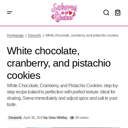
White chocolate, cranberry, and pistachio cookies
Homepage
Desserts
White chocolate, cranberry, and pistachio cookies
White chocolate,
cranberry, and pistachio
cookies
White Chocolate, Cranberry, and Pistachio Cookies: step-by-
step recipe baked to perfection with perfect texture. Ideal for
sharing. Serve immediately and adjust spice and salt to your
taste.
Desserts
April 30, 2025
by
Gina Whitley
85 views