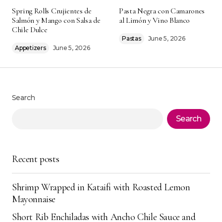
Your email address will not be published.
Alternative:
Spring Rolls Crujientes de
Pasta Negra con Camarones
Required fields are marked
*
Salmón y Mango con Salsa de
al Limón y Vino Blanco
Chile Dulce
Comment
*
Pastas
June 5, 2026
Appetizers
June 5, 2026
Search
Your Name
*
Search
Your E-mail
*
Recent posts
Save my name, email, and website in this
browser for the next time I comment.
Shrimp Wrapped in Kataifi with Roasted Lemon
Submit Comment
Mayonnaise
Short Rib Enchiladas with Ancho Chile Sauce and