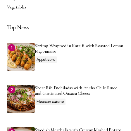
Vegetables
Top News
Shrimp Wrapped in Kataifi with Roasted Lemon
Mayonnaise
Appetizers
Short Rib Enchiladas with Ancho Chile Sauce
and Gratinated Oaxaca Cheese
Mexican cuisine
Swedish Meatballs with Creamy Mashed Potato