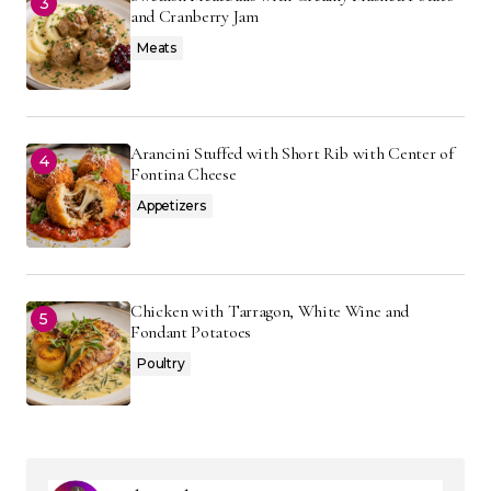
and Cranberry Jam
Meats
Arancini Stuffed with Short Rib with Center of
Fontina Cheese
Appetizers
Chicken with Tarragon, White Wine and
Fondant Potatoes
Poultry