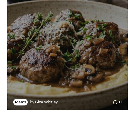
Meats
by
Gina Whitley
0