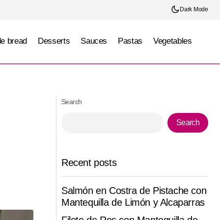
Dark Mode
e bread
Desserts
Sauces
Pastas
Vegetables
Bowl de Arroz con Camarones al Ajillo y
eso Oaxaca
Toque de Limón
Search
Search
Recent posts
Salmón en Costra de Pistache con
Mantequilla de Limón y Alcaparras