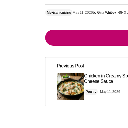
Mexican cuisine
May 11, 2026
by
Gina Whitley
3 
Previous Post
Your email address will not be publi
Alternative:
Chicken in Creamy Sp
Cheese Sauce
Comment
*
Poultry
May 11, 2026
Your Name
*