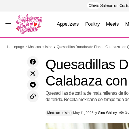
Salmón en Costra
Others
Appetizers
Poultry
Meats
M
Chicken in Creamy Spinach and Cheese
Mexican cuisin
Homepage
Mexican cuisine
Quesadillas Doradas de Flor de Calabaza con
Sauce
Quesadillas D
Calabaza co
Quesadillas de tortilla de maíz rellenas de 
derretido. Receta mexicana de temporada de
Mexican cuisine
May 11, 2026
by
Gina Whitley
3 