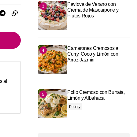
Pavlova de Verano con
Crema de Mascarpone y
Frutos Rojos
Camarones Cremosos al
Curry, Coco y Limón con
Arroz Jazmín
s al
Pollo Cremoso con Burrata,
Limón y Albahaca
Poultry