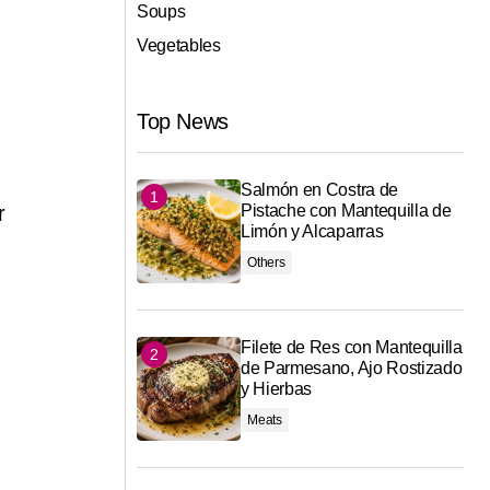
Soups
Vegetables
Top News
Salmón en Costra de
r
Pistache con Mantequilla de
Limón y Alcaparras
Others
Filete de Res con Mantequilla
de Parmesano, Ajo Rostizado
y Hierbas
Meats