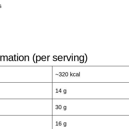
s
d
ormation (per serving)
~320 kcal
14 g
30 g
16 g