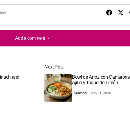
views
Add a comment
Add a comment
Next Post
shed.
Required fields are marked
*
inach and
Bowl de Arroz con Camarone
Ajillo y Toque de Limón
Seafood
May 11, 2026
Your E-mail
*