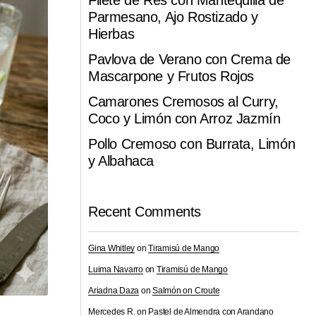
Filete de Res con Mantequilla de
Parmesano, Ajo Rostizado y
Hierbas
Pavlova de Verano con Crema de
Mascarpone y Frutos Rojos
Camarones Cremosos al Curry,
Coco y Limón con Arroz Jazmín
Pollo Cremoso con Burrata, Limón
y Albahaca
Recent Comments
Gina Whitley
on
Tiramisú de Mango
Luima Navarro
on
Tiramisú de Mango
Ariadna Daza
on
Salmón on Croute
Mercedes R.
on
Pastel de Almendra con Arandano