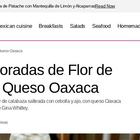
 de Pistache con Mantequilla de Limón y Alcaparras
Read Now
exican cuisine
Breakfasts
Salads
Seafood
Homemad
Quesadillas Doradas de Flor de Calabaza con Qu
e
 Queso Oaxaca
oradas de Flor de
n Queso Oaxaca
flor de calabaza salteada con cebolla y ajo, con queso Oaxaca
 Gina Whitley.
views