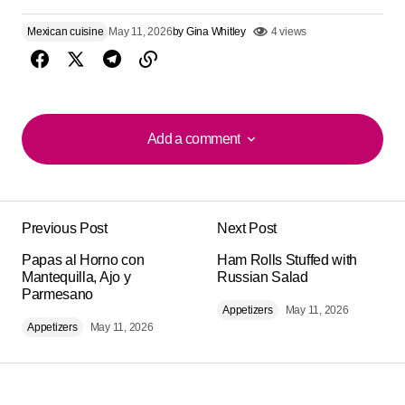
Mexican cuisine
May 11, 2026
by
Gina Whitley
4 views
Add a comment
Add a comment
Previous Post
Next Post
Your email address will not be published.
Alternative:
Papas al Horno con
Required fields are marked
Ham Rolls Stuffed with
*
Mantequilla, Ajo y
Russian Salad
Parmesano
Comment
*
Appetizers
May 11, 2026
Appetizers
May 11, 2026