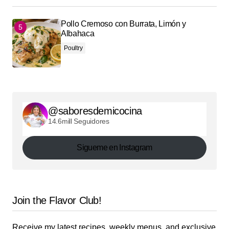
Pollo Cremoso con Burrata, Limón y
Albahaca
Poultry
@saboresdemicocina
14.6mill Seguidores
Sigueme en Instagram
Join the Flavor Club!
Receive my latest recipes, weekly menus, and exclusive