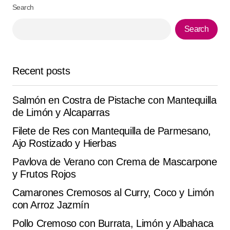
Search
Your Name
*
Search
Your E-mail
*
Recent posts
Save my name, email, and website in this browser for
the next time I comment.
Salmón en Costra de Pistache con Mantequilla
Submit Comment
de Limón y Alcaparras
Filete de Res con Mantequilla de Parmesano,
Ajo Rostizado y Hierbas
Pavlova de Verano con Crema de Mascarpone
y Frutos Rojos
Camarones Cremosos al Curry, Coco y Limón
con Arroz Jazmín
Pollo Cremoso con Burrata, Limón y Albahaca