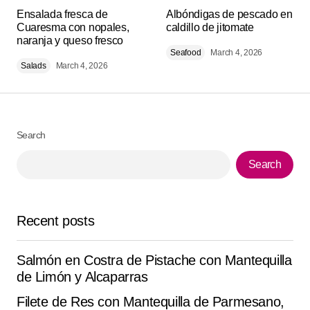
Your email address will not be published.
Alternative:
Ensalada fresca de
Required fields are marked
Albóndigas de pescado en
*
Cuaresma con nopales,
caldillo de jitomate
naranja y queso fresco
Comment
*
Seafood
March 4, 2026
Salads
March 4, 2026
Search
Your Name
*
Search
Your E-mail
*
Recent posts
Save my name, email, and website in this browser for
the next time I comment.
Salmón en Costra de Pistache con Mantequilla
Submit Comment
de Limón y Alcaparras
Filete de Res con Mantequilla de Parmesano,