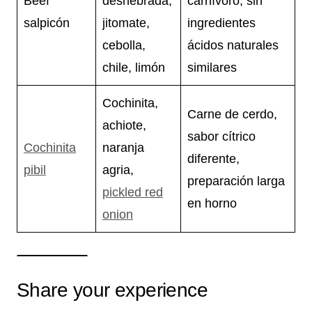
Beef
deshebrada,
carnívoro, sin
salpicón
jitomate,
ingredientes
cebolla,
ácidos naturales
chile, limón
similares
Cochinita,
Carne de cerdo,
achiote,
sabor cítrico
Cochinita
naranja
diferente,
pibil
agria,
preparación larga
pickled red
en horno
onion
Share your experience