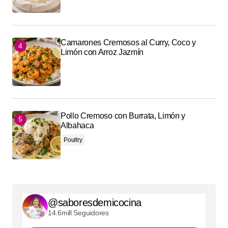
Camarones Cremosos al Curry, Coco y
Limón con Arroz Jazmín
Pollo Cremoso con Burrata, Limón y
Albahaca
Poultry
@saboresdemicocina
14.6mill Seguidores