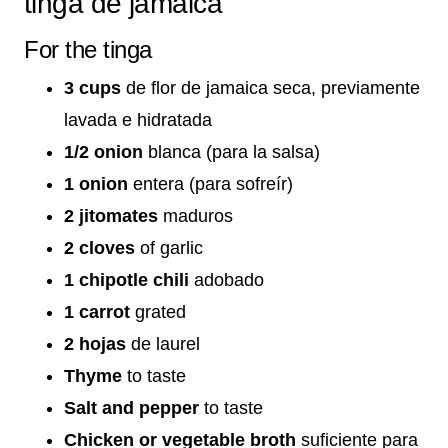
tinga de jamaica
For the tinga
3 cups
de flor de jamaica seca, previamente
lavada e hidratada
1/2 onion
blanca (para la salsa)
1 onion
entera (para sofreír)
2 jitomates
maduros
2 cloves
of garlic
1 chipotle chili
adobado
1 carrot
grated
2 hojas
de laurel
Thyme
to taste
Salt and pepper
to taste
Chicken or vegetable broth
suficiente para