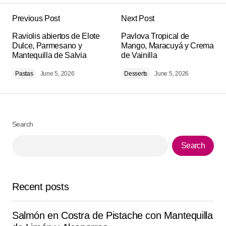
Previous Post
Next Post
Your email address will not be published.
Alternative:
Raviolis abiertos de Elote
Required fields are marked
Pavlova Tropical de
*
Dulce, Parmesano y
Mango, Maracuyá y Crema
Mantequilla de Salvia
de Vainilla
Comment
*
Pastas
June 5, 2026
Desserts
June 5, 2026
Search
Your Name
*
Search
Your E-mail
*
Recent posts
Save my name, email, and website in this browser for
the next time I comment.
Salmón en Costra de Pistache con Mantequilla
Submit Comment