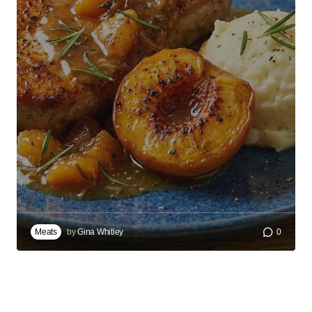
Meats
by
Gina Whitley
0