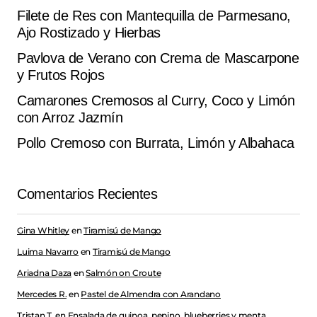
Filete de Res con Mantequilla de Parmesano,
Ajo Rostizado y Hierbas
Pavlova de Verano con Crema de Mascarpone
y Frutos Rojos
Camarones Cremosos al Curry, Coco y Limón
con Arroz Jazmín
Pollo Cremoso con Burrata, Limón y Albahaca
Comentarios Recientes
Gina Whitley
en
Tiramisú de Mango
Luima Navarro
en
Tiramisú de Mango
Ariadna Daza
en
Salmón on Croute
Mercedes R.
en
Pastel de Almendra con Arandano
Tristan T.
en
Ensalada de quinoa, pepino, blueberries y menta