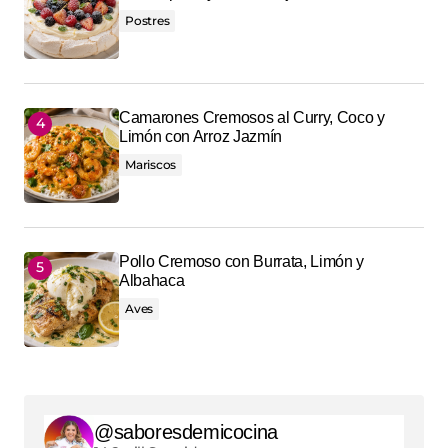
Postres
Camarones Cremosos al Curry, Coco y
Limón con Arroz Jazmín
Mariscos
Pollo Cremoso con Burrata, Limón y
Albahaca
Aves
@saboresdemicocina