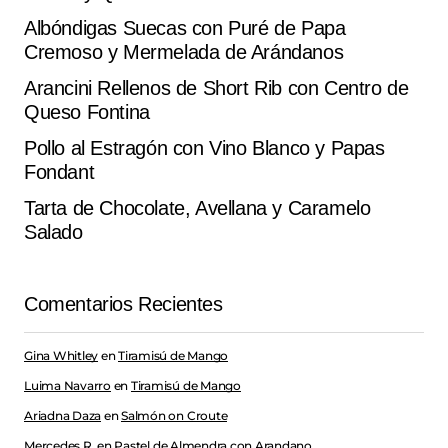
Albóndigas Suecas con Puré de Papa
Cremoso y Mermelada de Arándanos
Arancini Rellenos de Short Rib con Centro de
Queso Fontina
Pollo al Estragón con Vino Blanco y Papas
Fondant
Tarta de Chocolate, Avellana y Caramelo
Salado
Comentarios Recientes
Gina Whitley
en
Tiramisú de Mango
Luima Navarro
en
Tiramisú de Mango
Ariadna Daza
en
Salmón on Croute
Mercedes R.
en
Pastel de Almendra con Arandano