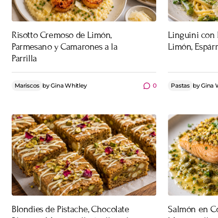
Risotto Cremoso de Limón,
Linguini con
Parmesano y Camarones a la
Limón, Espár
Parrilla
Mariscos
by
Gina Whitley
0
Pastas
by
Gina 
Blondies de Pistache, Chocolate
Salmón en Co