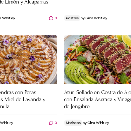
de Limón y Alcaparras
a Whitley
0
Postres
by
Gina Whitley
endras con Peras
Atún Sellado en Costra de Ajo
s, Miel de Lavanda y
con Ensalada Asiática y Vinag
nilla
de Jengibre
 Whitley
0
Mariscos
by
Gina Whitley