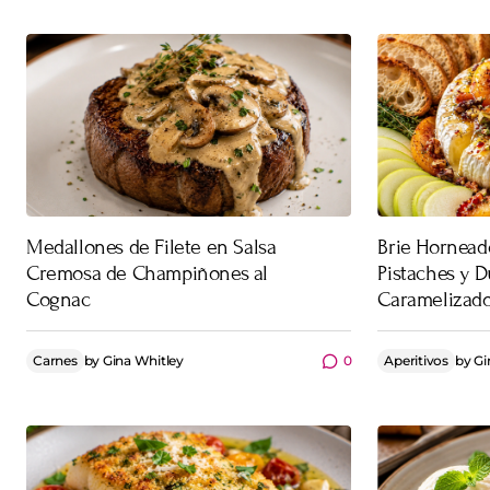
Medallones de Filete en Salsa
Brie Horneado
Cremosa de Champiñones al
Pistaches y 
Cognac
Caramelizad
Carnes
by
Gina Whitley
0
Aperitivos
by
Gi