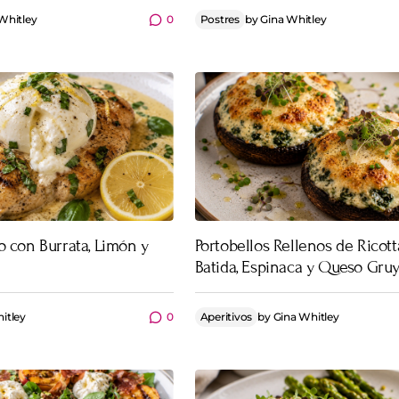
Whitley
0
Postres
by
Gina Whitley
o con Burrata, Limón y
Portobellos Rellenos de Ricott
Batida, Espinaca y Queso Gru
itley
0
Aperitivos
by
Gina Whitley