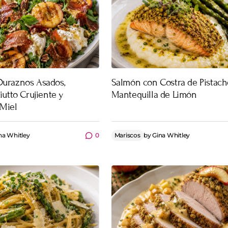
Duraznos Asados,
Salmón con Costra de Pistach
iutto Crujiente y
Mantequilla de Limón
 Miel
na Whitley
0
Mariscos
by
Gina Whitley