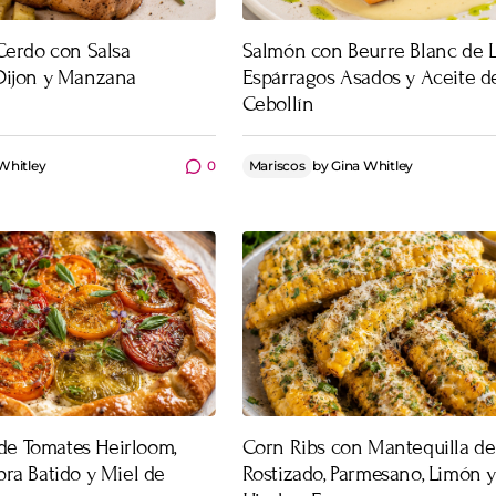
Cerdo con Salsa
Salmón con Beurre Blanc de 
Dijon y Manzana
Espárragos Asados y Aceite d
Cebollín
Whitley
0
Mariscos
by
Gina Whitley
 de Tomates Heirloom,
Corn Ribs con Mantequilla de
ra Batido y Miel de
Rostizado, Parmesano, Limón 