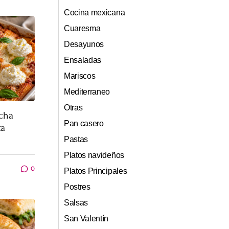
Cocina mexicana
Cuaresma
Desayunos
Ensaladas
Mariscos
Mediterraneo
Otras
icha
Pan casero
ta
Pastas
Platos navideños
0
Platos Principales
Postres
Salsas
San Valentín