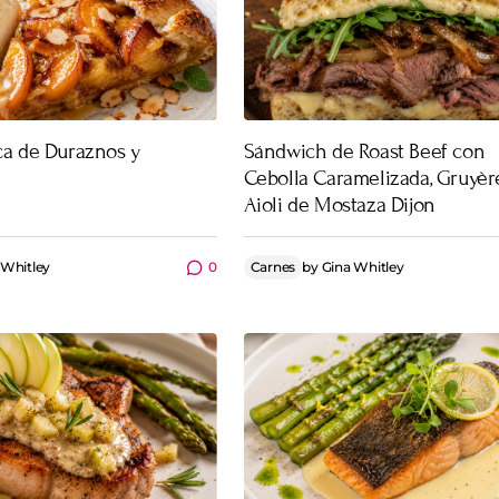
ca de Duraznos y
Sándwich de Roast Beef con
Cebolla Caramelizada, Gruyèr
Aioli de Mostaza Dijon
 Whitley
0
Carnes
by
Gina Whitley