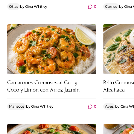
Otras
by
Gina Whitley
0
Carnes
by
Gina 
Camarones Cremosos al Curry,
Pollo Cremos
Coco y Limón con Arroz Jazmín
Albahaca
Mariscos
by
Gina Whitley
0
Aves
by
Gina Wh