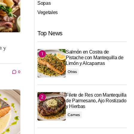
Sopas
Vegetales
Top News
e y
Salmón en Costra de
Pistache con Mantequilla de
Limón y Alcaparras
0
Otras
Filete de Res con Mantequilla
de Parmesano, Ajo Rostizado
y Hierbas
Carnes