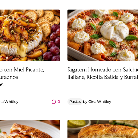
 con Miel Picante,
Rigatoni Horneado con Salch
Duraznos
Italiana, Ricotta Batida y Burra
os
na Whitley
0
Pastas
by
Gina Whitley