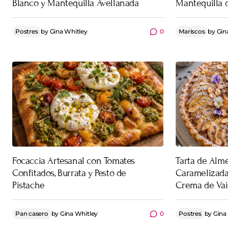
Blanco y Mantequilla Avellanada
Mantequilla 
Postres
by
Gina Whitley
0
Mariscos
by
Gin
Focaccia Artesanal con Tomates
Tarta de Alm
Confitados, Burrata y Pesto de
Caramelizada
Pistache
Crema de Vai
Pan casero
by
Gina Whitley
0
Postres
by
Gina