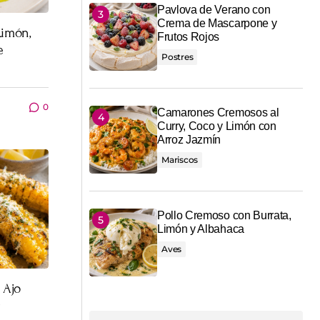
Pavlova de Verano con
Crema de Mascarpone y
Limón,
Frutos Rojos
e
Postres
0
Camarones Cremosos al
Curry, Coco y Limón con
Arroz Jazmín
Mariscos
Pollo Cremoso con Burrata,
Limón y Albahaca
Aves
 Ajo
y