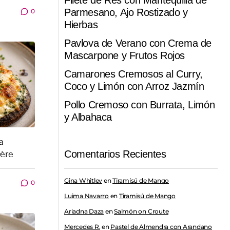
Filete de Res con Mantequilla de
Parmesano, Ajo Rostizado y
0
Hierbas
Pavlova de Verano con Crema de
Mascarpone y Frutos Rojos
Camarones Cremosos al Curry,
Coco y Limón con Arroz Jazmín
Pollo Cremoso con Burrata, Limón
y Albahaca
a
yère
Comentarios Recientes
Gina Whitley
en
Tiramisú de Mango
0
Luima Navarro
en
Tiramisú de Mango
Ariadna Daza
en
Salmón on Croute
Mercedes R.
en
Pastel de Almendra con Arandano