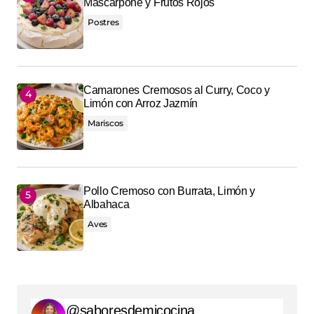
Mascarpone y Frutos Rojos
Postres
Camarones Cremosos al Curry, Coco y
Limón con Arroz Jazmín
Mariscos
Pollo Cremoso con Burrata, Limón y
Albahaca
Aves
@saboresdemicocina