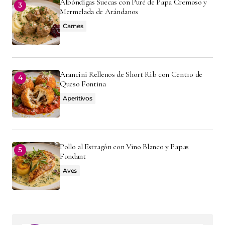
Albóndigas Suecas con Puré de Papa Cremoso y
Mermelada de Arándanos
Carnes
Arancini Rellenos de Short Rib con Centro de
Queso Fontina
Aperitivos
Pollo al Estragón con Vino Blanco y Papas
Fondant
Aves