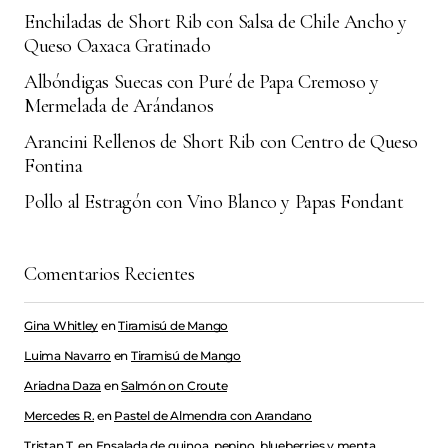
Enchiladas de Short Rib con Salsa de Chile Ancho y
Queso Oaxaca Gratinado
Albóndigas Suecas con Puré de Papa Cremoso y
Mermelada de Arándanos
Arancini Rellenos de Short Rib con Centro de Queso
Fontina
Pollo al Estragón con Vino Blanco y Papas Fondant
Comentarios Recientes
Gina Whitley
en
Tiramisú de Mango
Luima Navarro
en
Tiramisú de Mango
Ariadna Daza
en
Salmón on Croute
Mercedes R.
en
Pastel de Almendra con Arandano
Tristan T.
en
Ensalada de quinoa, pepino, blueberries y menta