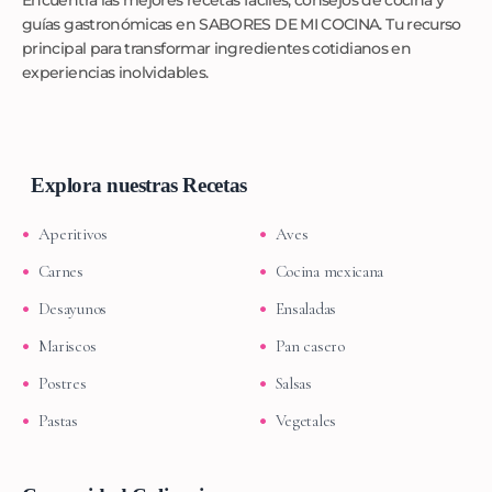
Encuentra las mejores recetas fáciles, consejos de cocina y
guías gastronómicas en SABORES DE MI COCINA. Tu recurso
principal para transformar ingredientes cotidianos en
experiencias inolvidables.
Explora nuestras Recetas
Aperitivos
Aves
Carnes
Cocina mexicana
Desayunos
Ensaladas
Mariscos
Pan casero
Postres
Salsas
Pastas
Vegetales