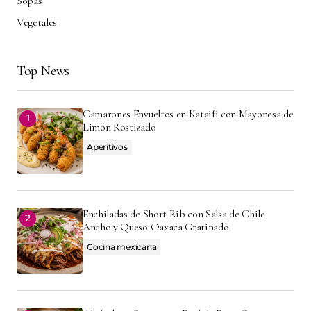
Sopas
Vegetales
Top News
Camarones Envueltos en Kataifi con Mayonesa de
Limón Rostizado
Aperitivos
Enchiladas de Short Rib con Salsa de Chile
Ancho y Queso Oaxaca Gratinado
Cocina mexicana