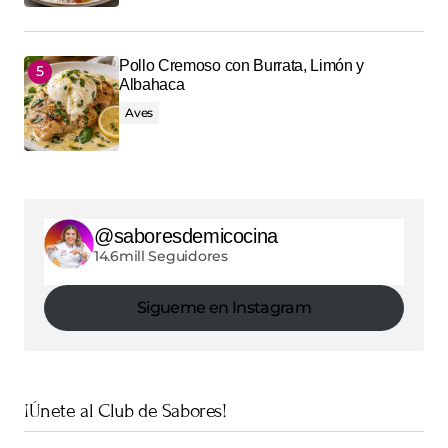
Pollo Cremoso con Burrata, Limón y
Albahaca
Aves
@saboresdemicocina
14.6mill Seguidores
Sigueme en Instagram
¡Únete al Club de Sabores!