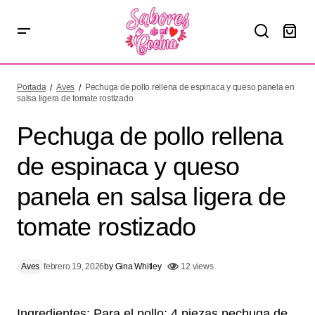
Pechuga de pollo rellena de espinaca y queso panela en
salsa ligera de tomate rostizado
Portada
Aves
Pechuga de pollo rellena de espinaca y queso panela en
salsa ligera de tomate rostizado
Pechuga de pollo rellena
de espinaca y queso
panela en salsa ligera de
tomate rostizado
Aves
febrero 19, 2026
by
Gina Whitley
12 views
Ingredientes: Para el pollo: 4 piezas pechuga de