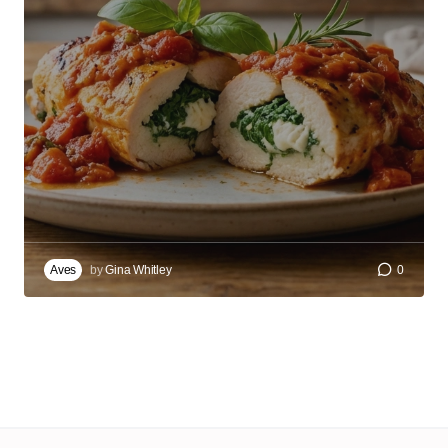
Aves
by
Gina Whitley
0