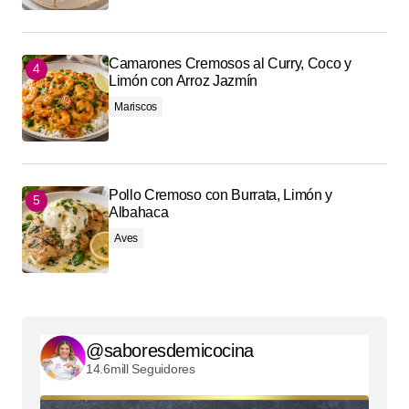
Camarones Cremosos al Curry, Coco y
Limón con Arroz Jazmín
Mariscos
Pollo Cremoso con Burrata, Limón y
Albahaca
Aves
@saboresdemicocina
14.6mill Seguidores