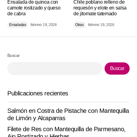
Ensalada de quinoa con
publicada.
Los campos obligatorios están
Chile poblano relleno de
camote rostizado y queso
requesón y elote en salsa
marcados con
*
de cabra
de jitomate tatemado
Ensaladas
febrero 19, 2026
Otras
febrero 19, 2026
Comment
*
Buscar
Your Name
*
Buscar
Your E-mail
*
Publicaciones recientes
Guarda mi nombre, correo electrónico y web en este
navegador para la próxima vez que comente.
Salmón en Costra de Pistache con Mantequilla
de Limón y Alcaparras
Submit Comment
Filete de Res con Mantequilla de Parmesano,
Ajo Rostizado y Hierbas