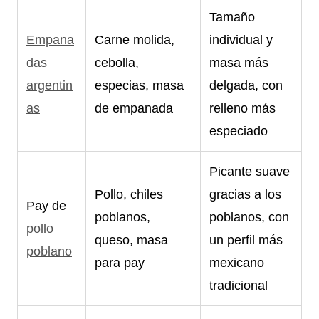
Tamaño
Empana
Carne molida,
individual y
das
cebolla,
masa más
argentin
especias, masa
delgada, con
as
de empanada
relleno más
especiado
Picante suave
Pollo, chiles
gracias a los
Pay de
poblanos,
poblanos, con
pollo
queso, masa
un perfil más
poblano
para pay
mexicano
tradicional