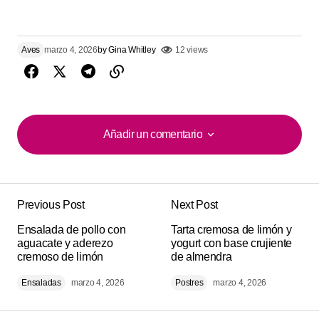
Aves
marzo 4, 2026
by
Gina Whitley
12 views
Añadir un comentario
Añadir un comentario
Previous Post
Next Post
Tu dirección de correo electrónico no será
Alternative:
Ensalada de pollo con
publicada.
Los campos obligatorios están
Tarta cremosa de limón y
aguacate y aderezo
yogurt con base crujiente
marcados con
*
cremoso de limón
de almendra
Ensaladas
marzo 4, 2026
Postres
marzo 4, 2026
Comment
*