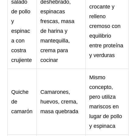
salado
deshebrado,
crocante y
de pollo
espinacas
relleno
y
frescas, masa
cremoso con
espinac
de harina y
equilibrio
a con
mantequilla,
entre proteína
costra
crema para
y verduras
crujiente
cocinar
Mismo
concepto,
Quiche
Camarones,
pero utiliza
de
huevos, crema,
mariscos en
camarón
masa quebrada
lugar de pollo
y espinaca