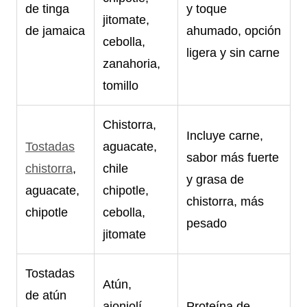
de tinga
y toque
jitomate,
de jamaica
ahumado, opción
cebolla,
ligera y sin carne
zanahoria,
tomillo
Chistorra,
Incluye carne,
Tostadas
aguacate,
sabor más fuerte
chistorra
,
chile
y grasa de
aguacate,
chipotle,
chistorra, más
chipotle
cebolla,
pesado
jitomate
Tostadas
Atún,
de atún
ajonjolí,
Proteína de