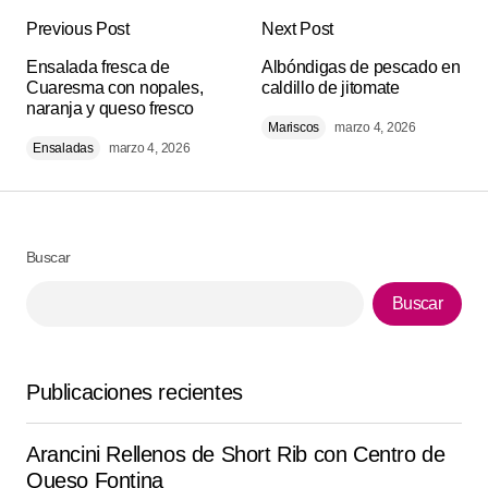
Previous Post
Next Post
Tu dirección de correo electrónico no será
Alternative:
Ensalada fresca de
publicada.
Los campos obligatorios están
Albóndigas de pescado en
Cuaresma con nopales,
caldillo de jitomate
marcados con
*
naranja y queso fresco
Mariscos
marzo 4, 2026
Ensaladas
marzo 4, 2026
Comment
*
Buscar
Your Name
*
Buscar
Your E-mail
*
Publicaciones recientes
Guarda mi nombre, correo electrónico y web en este
navegador para la próxima vez que comente.
Arancini Rellenos de Short Rib con Centro de
Queso Fontina